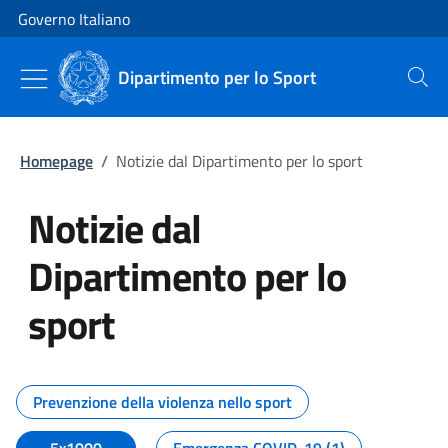
Vai al contenuto
Vai alla navigazione del sito
Governo Italiano
Dipartimento per lo Sport
Cerca
Homepage
/
Notizie dal Dipartimento per lo sport
Notizie dal
Dipartimento per lo
sport
Tutti i contenuti della pagina No
Prevenzione della violenza nello sport