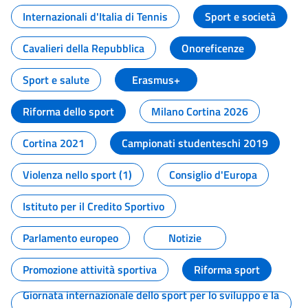
Internazionali d'Italia di Tennis
Sport e società
Cavalieri della Repubblica
Onoreficenze
Sport e salute
Erasmus+
Riforma dello sport
Milano Cortina 2026
Cortina 2021
Campionati studenteschi 2019
Violenza nello sport (1)
Consiglio d'Europa
Istituto per il Credito Sportivo
Parlamento europeo
Notizie
Promozione attività sportiva
Riforma sport
Giornata internazionale dello sport per lo sviluppo e la