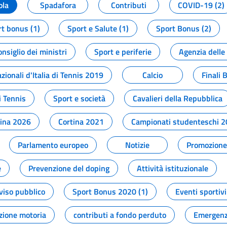
ola
Spadafora
Contributi
COVID-19 (2)
t bonus (1)
Sport e Salute (1)
Sport Bonus (2)
onsiglio dei ministri
Sport e periferie
Agenzia delle
zionali d'Italia di Tennis 2019
Calcio
Finali 
i Tennis
Sport e società
Cavalieri della Repubblica
tina 2026
Cortina 2021
Campionati studenteschi 
Parlamento europeo
Notizie
Promozione 
e
Prevenzione del doping
Attività istituzionale
viso pubblico
Sport Bonus 2020 (1)
Eventi sportivi
zione motoria
contributi a fondo perduto
Emergenz