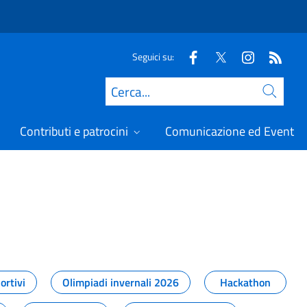
Seguici su:
Cerca
Contributi e patrocini
Comunicazione ed Eventi
t
ortivi
Olimpiadi invernali 2026
Hackathon