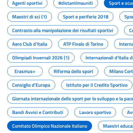
Agenti sportivi
#distantimauniti
Sport e scu
Maestri di sci (1)
Sport e periferie 2018
Spor
Contrasto alla manipolazione dei risultati sportivi
C
Aero Club d'Italia
ATP Finals di Torino
Interna
Olimpiadi Invernali 2026 (1)
Internazionali d'Italia d
Erasmus+
Riforma dello sport
Milano Cor
Consiglio d'Europa
Istituto per il Credito Sportivo
Giornata internazionale dello sport per lo sviluppo e la pac
Bandi Avvisi e Contributi
Lavoro sportivo
Av
Comitato Olimpico Nazionale Italiano
Maestri educa