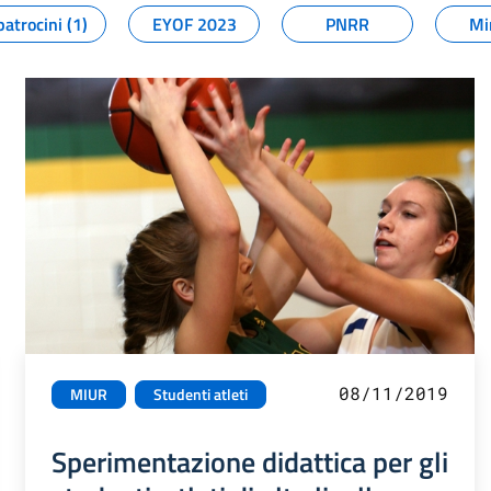
patrocini (1)
EYOF 2023
PNRR
Mi
08/11/2019
MIUR
Studenti atleti
Sperimentazione didattica per gli