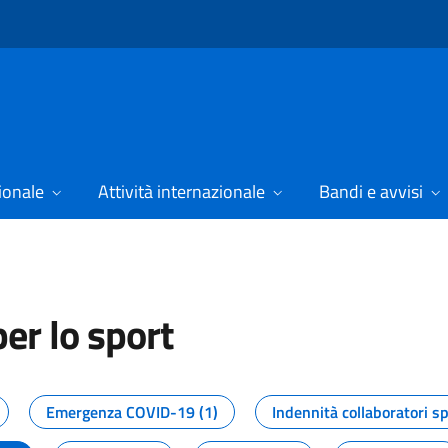
ionale
Attività internazionale
Bandi e avvisi
er lo sport
tizie dal Dipartimento per lo spor
Emergenza COVID-19 (1)
Indennità collaboratori sp