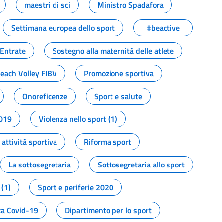
maestri di sci
Ministro Spadafora
Settimana europea dello sport
#beactive
 Entrate
Sostegno alla maternità delle atlete
Beach Volley FIBV
Promozione sportiva
Onoreficenze
Sport e salute
2019
Violenza nello sport (1)
attività sportiva
Riforma sport
La sottosegretaria
Sottosegretaria allo sport
 (1)
Sport e periferie 2020
a Covid-19
Dipartimento per lo sport