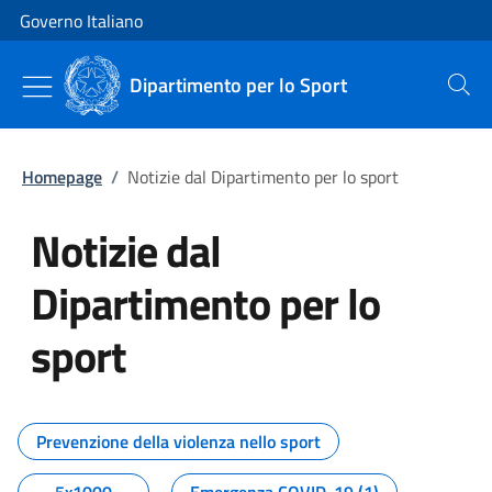
Vai al contenuto
Vai alla navigazione del sito
Governo Italiano
Dipartimento per lo Sport
Cerca
Homepage
/
Notizie dal Dipartimento per lo sport
Notizie dal
Dipartimento per lo
sport
Tutti i contenuti della pagina No
Prevenzione della violenza nello sport