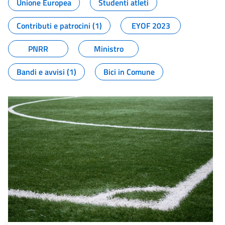
Unione Europea
Studenti atleti
Contributi e patrocini (1)
EYOF 2023
PNRR
Ministro
Bandi e avvisi (1)
Bici in Comune