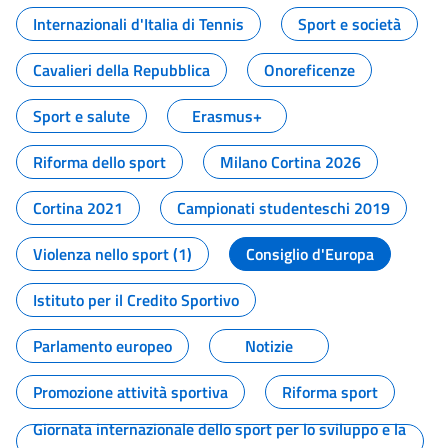
Internazionali d'Italia di Tennis
Sport e società
Cavalieri della Repubblica
Onoreficenze
Sport e salute
Erasmus+
Riforma dello sport
Milano Cortina 2026
Cortina 2021
Campionati studenteschi 2019
Violenza nello sport (1)
Consiglio d'Europa
Istituto per il Credito Sportivo
Parlamento europeo
Notizie
Promozione attività sportiva
Riforma sport
Giornata internazionale dello sport per lo sviluppo e la