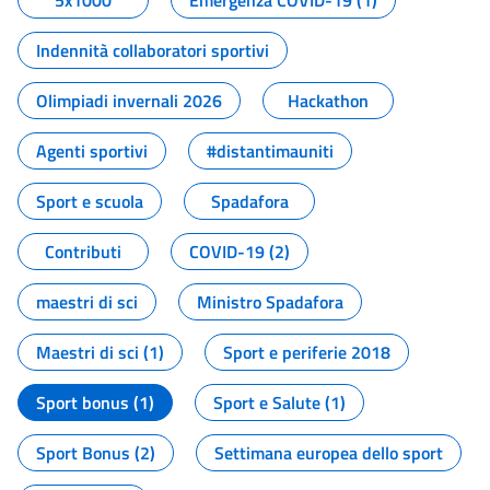
5x1000
Emergenza COVID-19 (1)
Indennità collaboratori sportivi
Olimpiadi invernali 2026
Hackathon
Agenti sportivi
#distantimauniti
Sport e scuola
Spadafora
Contributi
COVID-19 (2)
maestri di sci
Ministro Spadafora
Maestri di sci (1)
Sport e periferie 2018
Sport bonus (1)
Sport e Salute (1)
Sport Bonus (2)
Settimana europea dello sport