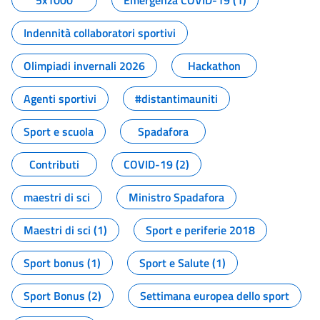
5x1000
Emergenza COVID-19 (1)
Indennità collaboratori sportivi
Olimpiadi invernali 2026
Hackathon
Agenti sportivi
#distantimauniti
Sport e scuola
Spadafora
Contributi
COVID-19 (2)
maestri di sci
Ministro Spadafora
Maestri di sci (1)
Sport e periferie 2018
Sport bonus (1)
Sport e Salute (1)
Sport Bonus (2)
Settimana europea dello sport