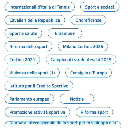
Internazionali d'Italia di Tennis
Sport e società
Cavalieri della Repubblica
Onoreficenze
Sport e salute
Erasmus+
Riforma dello sport
Milano Cortina 2026
Cortina 2021
Campionati studenteschi 2019
Violenza nello sport (1)
Consiglio d'Europa
Istituto per il Credito Sportivo
Parlamento europeo
Notizie
Promozione attività sportiva
Riforma sport
Giornata internazionale dello sport per lo sviluppo e la