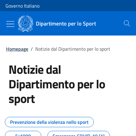
Vai al contenuto
Vai alla navigazione del sito
Governo Italiano
Dipartimento per lo Sport
Cerca
Homepage
/
Notizie dal Dipartimento per lo sport
Notizie dal
Dipartimento per lo
sport
Tutti i contenuti della pagina No
Prevenzione della violenza nello sport