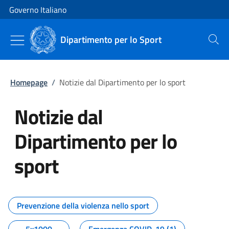
Vai al contenuto
Vai alla navigazione del sito
Governo Italiano
Dipartimento per lo Sport
Cerca
Homepage
/
Notizie dal Dipartimento per lo sport
Notizie dal
Dipartimento per lo
sport
Tutti i contenuti della pagina No
Prevenzione della violenza nello sport