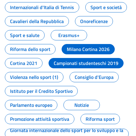
Internazionali d'Italia di Tennis
Sport e società
Cavalieri della Repubblica
Onoreficenze
Sport e salute
Erasmus+
Riforma dello sport
Milano Cortina 2026
Cortina 2021
Campionati studenteschi 2019
Violenza nello sport (1)
Consiglio d'Europa
Istituto per il Credito Sportivo
Parlamento europeo
Notizie
Promozione attività sportiva
Riforma sport
Giornata internazionale dello sport per lo sviluppo e la