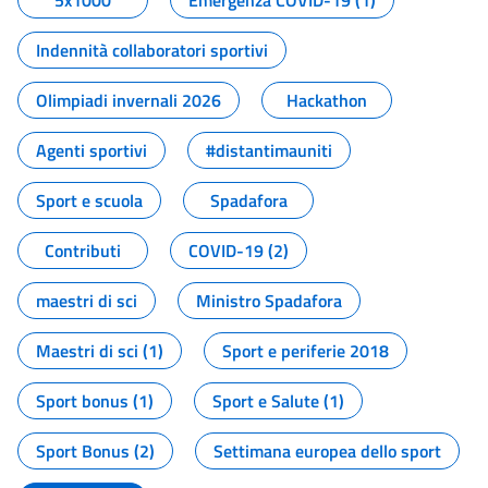
5x1000
Emergenza COVID-19 (1)
Indennità collaboratori sportivi
Olimpiadi invernali 2026
Hackathon
Agenti sportivi
#distantimauniti
Sport e scuola
Spadafora
Contributi
COVID-19 (2)
maestri di sci
Ministro Spadafora
Maestri di sci (1)
Sport e periferie 2018
Sport bonus (1)
Sport e Salute (1)
Sport Bonus (2)
Settimana europea dello sport