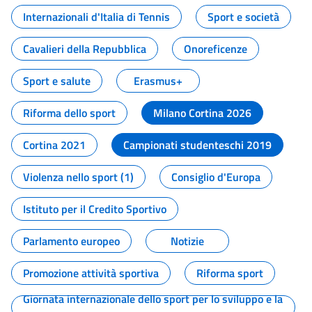
Internazionali d'Italia di Tennis
Sport e società
Cavalieri della Repubblica
Onoreficenze
Sport e salute
Erasmus+
Riforma dello sport
Milano Cortina 2026
Cortina 2021
Campionati studenteschi 2019
Violenza nello sport (1)
Consiglio d'Europa
Istituto per il Credito Sportivo
Parlamento europeo
Notizie
Promozione attività sportiva
Riforma sport
Giornata internazionale dello sport per lo sviluppo e la