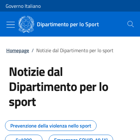
Vai al contenuto
Vai alla navigazione del sito
Governo Italiano
Dipartimento per lo Sport
Cerca
Homepage
/
Notizie dal Dipartimento per lo sport
Notizie dal
Dipartimento per lo
sport
Tutti i contenuti della pagina No
Prevenzione della violenza nello sport