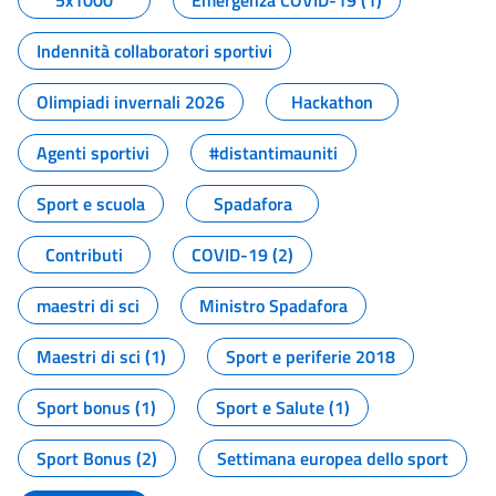
5x1000
Emergenza COVID-19 (1)
Indennità collaboratori sportivi
Olimpiadi invernali 2026
Hackathon
Agenti sportivi
#distantimauniti
Sport e scuola
Spadafora
Contributi
COVID-19 (2)
maestri di sci
Ministro Spadafora
Maestri di sci (1)
Sport e periferie 2018
Sport bonus (1)
Sport e Salute (1)
Sport Bonus (2)
Settimana europea dello sport