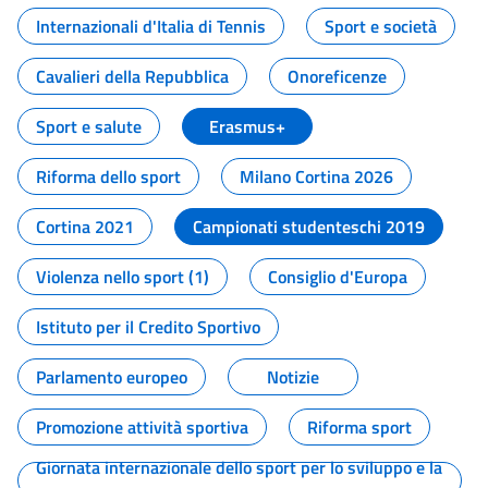
Internazionali d'Italia di Tennis
Sport e società
Cavalieri della Repubblica
Onoreficenze
Sport e salute
Erasmus+
Riforma dello sport
Milano Cortina 2026
Cortina 2021
Campionati studenteschi 2019
Violenza nello sport (1)
Consiglio d'Europa
Istituto per il Credito Sportivo
Parlamento europeo
Notizie
Promozione attività sportiva
Riforma sport
Giornata internazionale dello sport per lo sviluppo e la