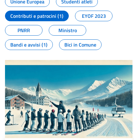
Unione Europea
Studenti atleti
Contributi e patrocini (1)
EYOF 2023
PNRR
Ministro
Bandi e avvisi (1)
Bici in Comune