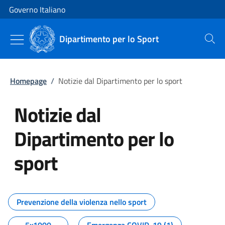
Vai al contenuto
Vai alla navigazione del sito
Governo Italiano
Dipartimento per lo Sport
Cerca
Homepage
/
Notizie dal Dipartimento per lo sport
Notizie dal
Dipartimento per lo
sport
Tutti i contenuti della pagina No
Prevenzione della violenza nello sport