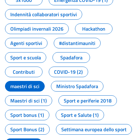
5x1000
Emergenza COVID-19 (1)
Indennità collaboratori sportivi
Olimpiadi invernali 2026
Hackathon
Agenti sportivi
#distantimauniti
Sport e scuola
Spadafora
Contributi
COVID-19 (2)
maestri di sci
Ministro Spadafora
Maestri di sci (1)
Sport e periferie 2018
Sport bonus (1)
Sport e Salute (1)
Sport Bonus (2)
Settimana europea dello sport