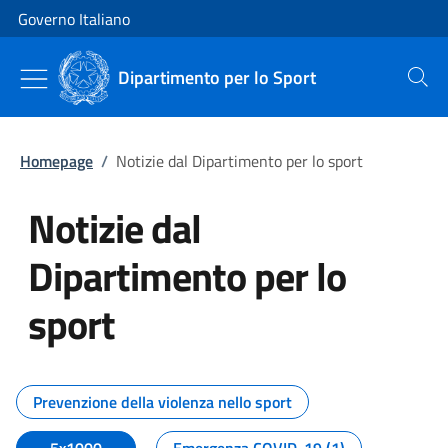
Vai al contenuto
Vai alla navigazione del sito
Governo Italiano
Dipartimento per lo Sport
Cerca
Homepage
/
Notizie dal Dipartimento per lo sport
Notizie dal
Dipartimento per lo
sport
Tutti i contenuti della pagina No
Prevenzione della violenza nello sport