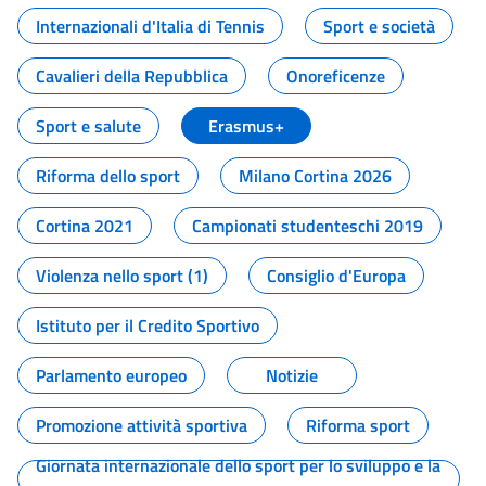
Internazionali d'Italia di Tennis
Sport e società
Cavalieri della Repubblica
Onoreficenze
Sport e salute
Erasmus+
Riforma dello sport
Milano Cortina 2026
Cortina 2021
Campionati studenteschi 2019
Violenza nello sport (1)
Consiglio d'Europa
Istituto per il Credito Sportivo
Parlamento europeo
Notizie
Promozione attività sportiva
Riforma sport
Giornata internazionale dello sport per lo sviluppo e la