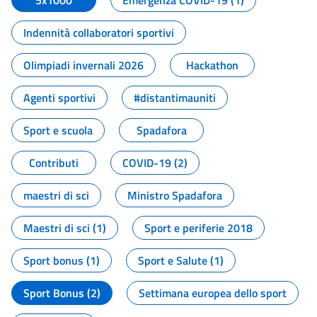
5x1000
Emergenza COVID-19 (1)
Indennità collaboratori sportivi
Olimpiadi invernali 2026
Hackathon
Agenti sportivi
#distantimauniti
Sport e scuola
Spadafora
Contributi
COVID-19 (2)
maestri di sci
Ministro Spadafora
Maestri di sci (1)
Sport e periferie 2018
Sport bonus (1)
Sport e Salute (1)
Sport Bonus (2)
Settimana europea dello sport