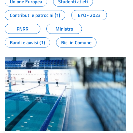
Unione Europea
Studenti atleti
Contributi e patrocini (1)
EYOF 2023
PNRR
Ministro
Bandi e avvisi (1)
Bici in Comune