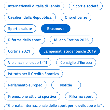
Internazionali d'Italia di Tennis
Sport e società
Cavalieri della Repubblica
Onoreficenze
Sport e salute
Erasmus+
Riforma dello sport
Milano Cortina 2026
Cortina 2021
Campionati studenteschi 2019
Violenza nello sport (1)
Consiglio d'Europa
Istituto per il Credito Sportivo
Parlamento europeo
Notizie
Promozione attività sportiva
Riforma sport
Giornata internazionale dello sport per lo sviluppo e la