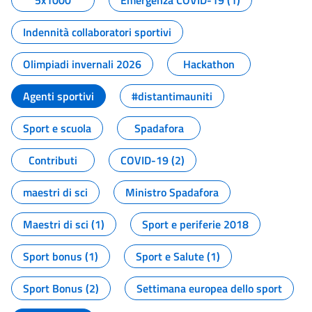
5x1000
Emergenza COVID-19 (1)
Indennità collaboratori sportivi
Olimpiadi invernali 2026
Hackathon
Agenti sportivi
#distantimauniti
Sport e scuola
Spadafora
Contributi
COVID-19 (2)
maestri di sci
Ministro Spadafora
Maestri di sci (1)
Sport e periferie 2018
Sport bonus (1)
Sport e Salute (1)
Sport Bonus (2)
Settimana europea dello sport