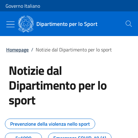
Vai al contenuto
Vai alla navigazione del sito
Governo Italiano
Dipartimento per lo Sport
Cerca
Homepage
/
Notizie dal Dipartimento per lo sport
Notizie dal
Dipartimento per lo
sport
Tutti i contenuti della pagina No
Prevenzione della violenza nello sport