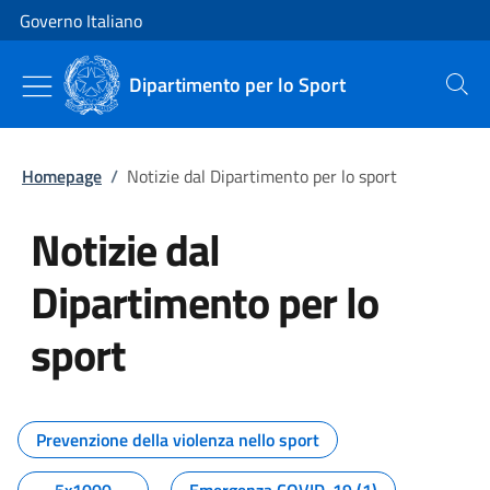
Vai al contenuto
Vai alla navigazione del sito
Governo Italiano
Dipartimento per lo Sport
Cerca
Homepage
/
Notizie dal Dipartimento per lo sport
Notizie dal
Dipartimento per lo
sport
Tutti i contenuti della pagina No
Prevenzione della violenza nello sport