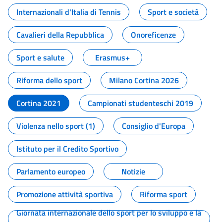
Internazionali d'Italia di Tennis
Sport e società
Cavalieri della Repubblica
Onoreficenze
Sport e salute
Erasmus+
Riforma dello sport
Milano Cortina 2026
Cortina 2021
Campionati studenteschi 2019
Violenza nello sport (1)
Consiglio d'Europa
Istituto per il Credito Sportivo
Parlamento europeo
Notizie
Promozione attività sportiva
Riforma sport
Giornata internazionale dello sport per lo sviluppo e la