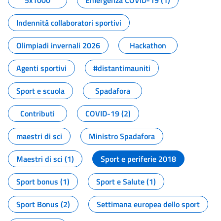
5x1000
Emergenza COVID-19 (1)
Indennità collaboratori sportivi
Olimpiadi invernali 2026
Hackathon
Agenti sportivi
#distantimauniti
Sport e scuola
Spadafora
Contributi
COVID-19 (2)
maestri di sci
Ministro Spadafora
Maestri di sci (1)
Sport e periferie 2018
Sport bonus (1)
Sport e Salute (1)
Sport Bonus (2)
Settimana europea dello sport