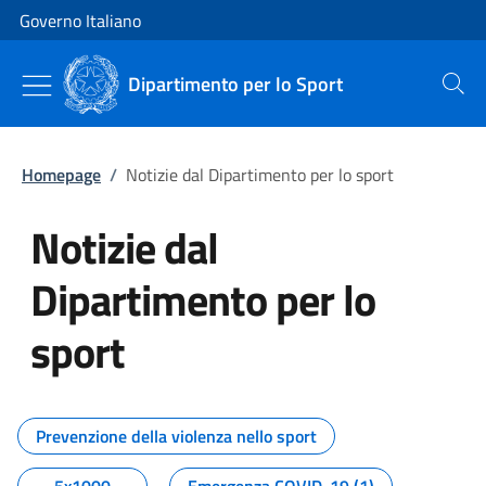
Vai al contenuto
Vai alla navigazione del sito
Governo Italiano
Dipartimento per lo Sport
Cerca
Homepage
/
Notizie dal Dipartimento per lo sport
Notizie dal
Dipartimento per lo
sport
Tutti i contenuti della pagina No
Prevenzione della violenza nello sport