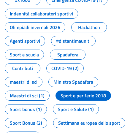
5x1000
Emergenza COVID-19 (1)
Indennità collaboratori sportivi
Olimpiadi invernali 2026
Hackathon
Agenti sportivi
#distantimauniti
Sport e scuola
Spadafora
Contributi
COVID-19 (2)
maestri di sci
Ministro Spadafora
Maestri di sci (1)
Sport e periferie 2018
Sport bonus (1)
Sport e Salute (1)
Sport Bonus (2)
Settimana europea dello sport