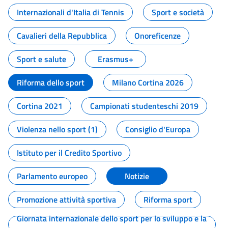
Internazionali d'Italia di Tennis
Sport e società
Cavalieri della Repubblica
Onoreficenze
Sport e salute
Erasmus+
Riforma dello sport
Milano Cortina 2026
Cortina 2021
Campionati studenteschi 2019
Violenza nello sport (1)
Consiglio d'Europa
Istituto per il Credito Sportivo
Parlamento europeo
Notizie
Promozione attività sportiva
Riforma sport
Giornata internazionale dello sport per lo sviluppo e la