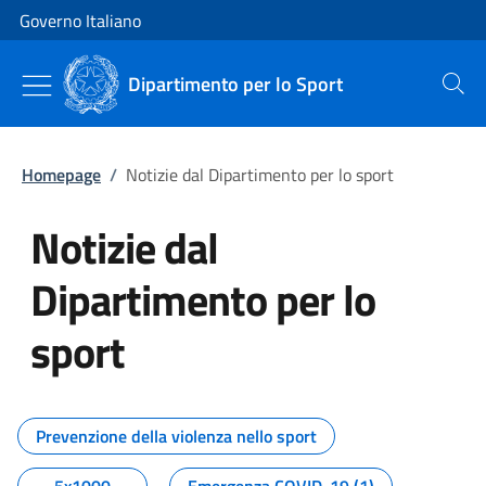
Vai al contenuto
Vai alla navigazione del sito
Governo Italiano
Dipartimento per lo Sport
Cerca
Homepage
/
Notizie dal Dipartimento per lo sport
Notizie dal
Dipartimento per lo
sport
Tutti i contenuti della pagina No
Prevenzione della violenza nello sport