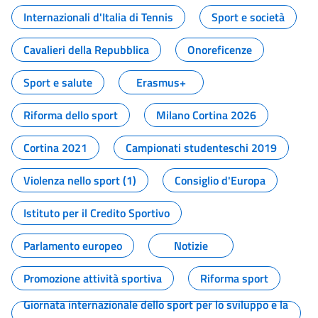
Internazionali d'Italia di Tennis
Sport e società
Cavalieri della Repubblica
Onoreficenze
Sport e salute
Erasmus+
Riforma dello sport
Milano Cortina 2026
Cortina 2021
Campionati studenteschi 2019
Violenza nello sport (1)
Consiglio d'Europa
Istituto per il Credito Sportivo
Parlamento europeo
Notizie
Promozione attività sportiva
Riforma sport
Giornata internazionale dello sport per lo sviluppo e la