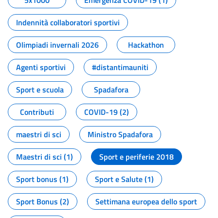
5x1000
Emergenza COVID-19 (1)
Indennità collaboratori sportivi
Olimpiadi invernali 2026
Hackathon
Agenti sportivi
#distantimauniti
Sport e scuola
Spadafora
Contributi
COVID-19 (2)
maestri di sci
Ministro Spadafora
Maestri di sci (1)
Sport e periferie 2018
Sport bonus (1)
Sport e Salute (1)
Sport Bonus (2)
Settimana europea dello sport