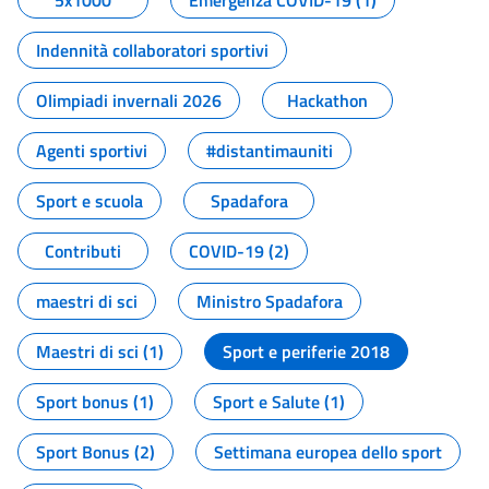
5x1000
Emergenza COVID-19 (1)
Indennità collaboratori sportivi
Olimpiadi invernali 2026
Hackathon
Agenti sportivi
#distantimauniti
Sport e scuola
Spadafora
Contributi
COVID-19 (2)
maestri di sci
Ministro Spadafora
Maestri di sci (1)
Sport e periferie 2018
Sport bonus (1)
Sport e Salute (1)
Sport Bonus (2)
Settimana europea dello sport