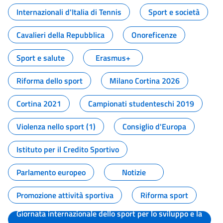
Internazionali d'Italia di Tennis
Sport e società
Cavalieri della Repubblica
Onoreficenze
Sport e salute
Erasmus+
Riforma dello sport
Milano Cortina 2026
Cortina 2021
Campionati studenteschi 2019
Violenza nello sport (1)
Consiglio d'Europa
Istituto per il Credito Sportivo
Parlamento europeo
Notizie
Promozione attività sportiva
Riforma sport
Giornata internazionale dello sport per lo sviluppo e la