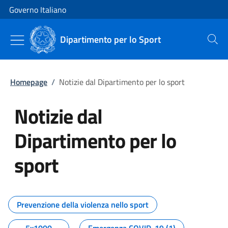
Vai al contenuto
Vai alla navigazione del sito
Governo Italiano
Dipartimento per lo Sport
Cerca
Homepage
/
Notizie dal Dipartimento per lo sport
Notizie dal
Dipartimento per lo
sport
Tutti i contenuti della pagina No
Prevenzione della violenza nello sport