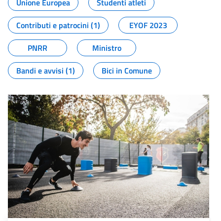
Unione Europea
Studenti atleti
Contributi e patrocini (1)
EYOF 2023
PNRR
Ministro
Bandi e avvisi (1)
Bici in Comune