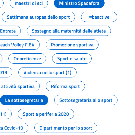
maestri di sci
Ministro Spadafora
Settimana europea dello sport
#beactive
 Entrate
Sostegno alla maternità delle atlete
Beach Volley FIBV
Promozione sportiva
Onoreficenze
Sport e salute
2019
Violenza nello sport (1)
attività sportiva
Riforma sport
La sottosegretaria
Sottosegretaria allo sport
 (1)
Sport e periferie 2020
a Covid-19
Dipartimento per lo sport