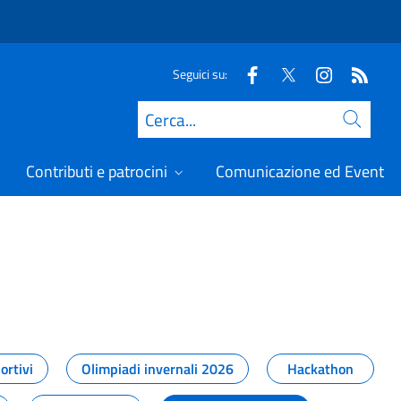
Seguici su:
Cerca
Contributi e patrocini
Comunicazione ed Eventi
t
ortivi
Olimpiadi invernali 2026
Hackathon