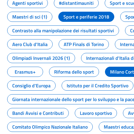
Agenti sportivi
#distantimauniti
Sport e scu
Maestri di sci (1)
Sport e periferie 2018
Spor
Contrasto alla manipolazione dei risultati sportivi
C
Aero Club d'Italia
ATP Finals di Torino
Interna
Olimpiadi Invernali 2026 (1)
Internazionali d'Italia d
Erasmus+
Riforma dello sport
Milano Cor
Consiglio d'Europa
Istituto per il Credito Sportivo
Giornata internazionale dello sport per lo sviluppo e la pac
Bandi Avvisi e Contributi
Lavoro sportivo
Av
Comitato Olimpico Nazionale Italiano
Maestri educa