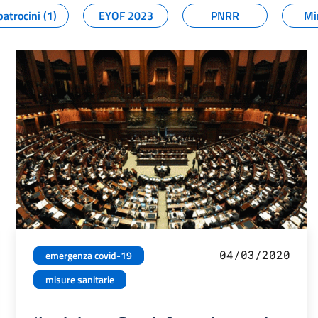
patrocini (1)
EYOF 2023
PNRR
Mi
04/03/2020
emergenza covid-19
misure sanitarie