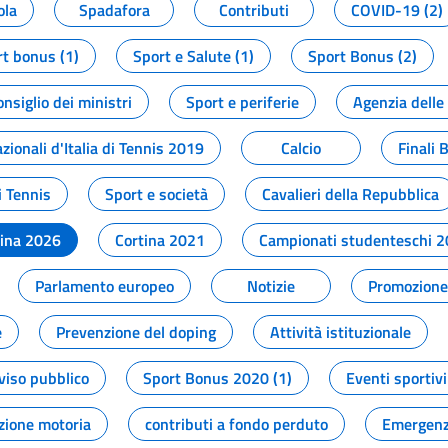
ola
Spadafora
Contributi
COVID-19 (2)
t bonus (1)
Sport e Salute (1)
Sport Bonus (2)
onsiglio dei ministri
Sport e periferie
Agenzia delle
zionali d'Italia di Tennis 2019
Calcio
Finali 
i Tennis
Sport e società
Cavalieri della Repubblica
tina 2026
Cortina 2021
Campionati studenteschi 
Parlamento europeo
Notizie
Promozione 
e
Prevenzione del doping
Attività istituzionale
viso pubblico
Sport Bonus 2020 (1)
Eventi sportivi
zione motoria
contributi a fondo perduto
Emergenz