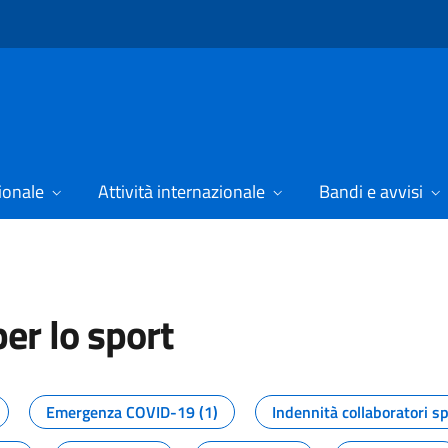
ionale
Attività internazionale
Bandi e avvisi
er lo sport
tizie dal Dipartimento per lo spor
Emergenza COVID-19 (1)
Indennità collaboratori sp