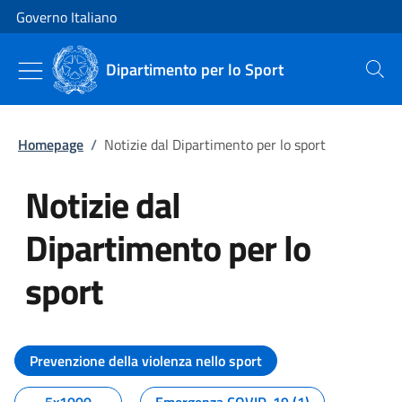
Vai al contenuto
Vai alla navigazione del sito
Governo Italiano
Dipartimento per lo Sport
Cerca
Homepage
/
Notizie dal Dipartimento per lo sport
Notizie dal
Dipartimento per lo
sport
Tutti i contenuti della pagina No
Prevenzione della violenza nello sport