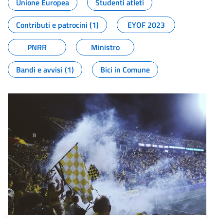
Unione Europea
Studenti atleti
Contributi e patrocini (1)
EYOF 2023
PNRR
Ministro
Bandi e avvisi (1)
Bici in Comune