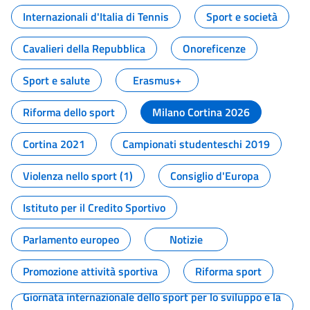
Internazionali d'Italia di Tennis
Sport e società
Cavalieri della Repubblica
Onoreficenze
Sport e salute
Erasmus+
Riforma dello sport
Milano Cortina 2026
Cortina 2021
Campionati studenteschi 2019
Violenza nello sport (1)
Consiglio d'Europa
Istituto per il Credito Sportivo
Parlamento europeo
Notizie
Promozione attività sportiva
Riforma sport
Giornata internazionale dello sport per lo sviluppo e la