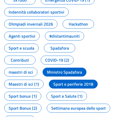
5x1000
Emergenza COVID-19 (1)
Indennità collaboratori sportivi
Olimpiadi invernali 2026
Hackathon
Agenti sportivi
#distantimauniti
Sport e scuola
Spadafora
Contributi
COVID-19 (2)
maestri di sci
Ministro Spadafora
Maestri di sci (1)
Sport e periferie 2018
Sport bonus (1)
Sport e Salute (1)
Sport Bonus (2)
Settimana europea dello sport