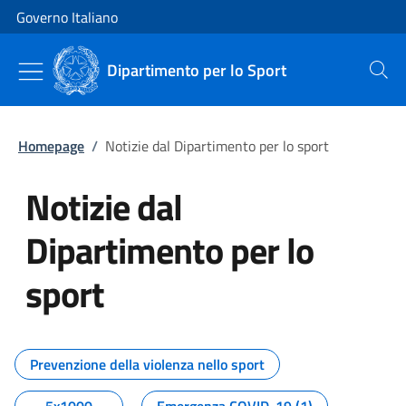
Vai al contenuto
Vai alla navigazione del sito
Governo Italiano
Dipartimento per lo Sport
Cerca
Homepage
/
Notizie dal Dipartimento per lo sport
Notizie dal
Dipartimento per lo
sport
Tutti i contenuti della pagina No
Prevenzione della violenza nello sport