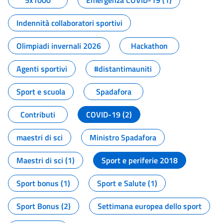
5x1000
Emergenza COVID-19 (1)
Indennità collaboratori sportivi
Olimpiadi invernali 2026
Hackathon
Agenti sportivi
#distantimauniti
Sport e scuola
Spadafora
Contributi
COVID-19 (2)
maestri di sci
Ministro Spadafora
Maestri di sci (1)
Sport e periferie 2018
Sport bonus (1)
Sport e Salute (1)
Sport Bonus (2)
Settimana europea dello sport