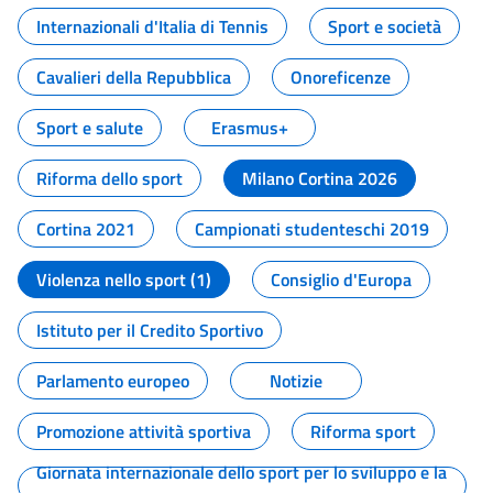
Internazionali d'Italia di Tennis
Sport e società
Cavalieri della Repubblica
Onoreficenze
Sport e salute
Erasmus+
Riforma dello sport
Milano Cortina 2026
Cortina 2021
Campionati studenteschi 2019
Violenza nello sport (1)
Consiglio d'Europa
Istituto per il Credito Sportivo
Parlamento europeo
Notizie
Promozione attività sportiva
Riforma sport
Giornata internazionale dello sport per lo sviluppo e la