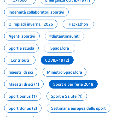
5x1000
Emergenza COVID-19 (1)
Indennità collaboratori sportivi
Olimpiadi invernali 2026
Hackathon
Agenti sportivi
#distantimauniti
Sport e scuola
Spadafora
Contributi
COVID-19 (2)
maestri di sci
Ministro Spadafora
Maestri di sci (1)
Sport e periferie 2018
Sport bonus (1)
Sport e Salute (1)
Sport Bonus (2)
Settimana europea dello sport