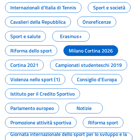
Internazionali d'Italia di Tennis
Sport e società
Cavalieri della Repubblica
Onoreficenze
Sport e salute
Erasmus+
Riforma dello sport
Milano Cortina 2026
Cortina 2021
Campionati studenteschi 2019
Violenza nello sport (1)
Consiglio d'Europa
Istituto per il Credito Sportivo
Parlamento europeo
Notizie
Promozione attività sportiva
Riforma sport
Giornata internazionale dello sport per lo sviluppo e la