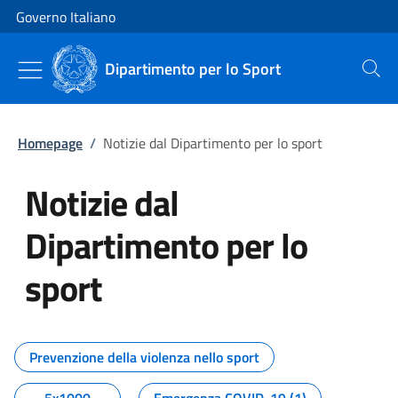
Vai al contenuto
Vai alla navigazione del sito
Governo Italiano
Dipartimento per lo Sport
Cerca
Homepage
/
Notizie dal Dipartimento per lo sport
Notizie dal
Dipartimento per lo
sport
Tutti i contenuti della pagina No
Prevenzione della violenza nello sport