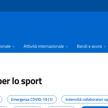
ionale
Attività internazionale
Bandi e avvisi
er lo sport
tizie dal Dipartimento per lo spor
Emergenza COVID-19 (1)
Indennità collaboratori sp