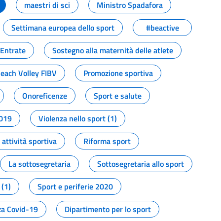
maestri di sci
Ministro Spadafora
Settimana europea dello sport
#beactive
 Entrate
Sostegno alla maternità delle atlete
Beach Volley FIBV
Promozione sportiva
Onoreficenze
Sport e salute
2019
Violenza nello sport (1)
attività sportiva
Riforma sport
La sottosegretaria
Sottosegretaria allo sport
 (1)
Sport e periferie 2020
a Covid-19
Dipartimento per lo sport