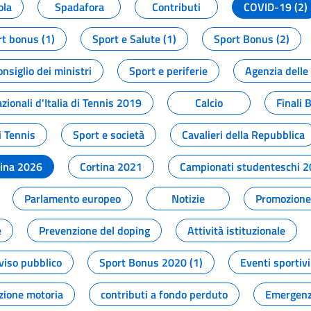
ola
Spadafora
Contributi
COVID-19 (2)
t bonus (1)
Sport e Salute (1)
Sport Bonus (2)
onsiglio dei ministri
Sport e periferie
Agenzia delle
zionali d'Italia di Tennis 2019
Calcio
Finali 
i Tennis
Sport e società
Cavalieri della Repubblica
tina 2026
Cortina 2021
Campionati studenteschi 
Parlamento europeo
Notizie
Promozione 
e
Prevenzione del doping
Attività istituzionale
viso pubblico
Sport Bonus 2020 (1)
Eventi sportivi
zione motoria
contributi a fondo perduto
Emergenz