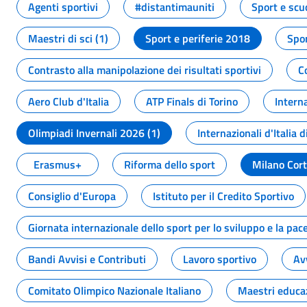
Agenti sportivi
#distantimauniti
Sport e scu
Maestri di sci (1)
Sport e periferie 2018
Spor
Contrasto alla manipolazione dei risultati sportivi
C
Aero Club d'Italia
ATP Finals di Torino
Interna
Olimpiadi Invernali 2026 (1)
Internazionali d'Italia d
Erasmus+
Riforma dello sport
Milano Cor
Consiglio d'Europa
Istituto per il Credito Sportivo
Giornata internazionale dello sport per lo sviluppo e la pac
Bandi Avvisi e Contributi
Lavoro sportivo
Av
Comitato Olimpico Nazionale Italiano
Maestri educa