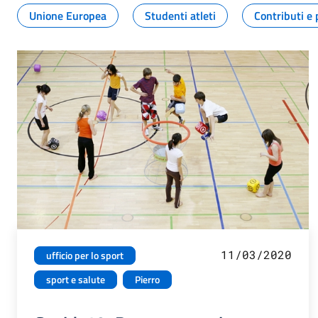
Unione Europea
Studenti atleti
Contributi e 
11/03/2020
ufficio per lo sport
sport e salute
Pierro