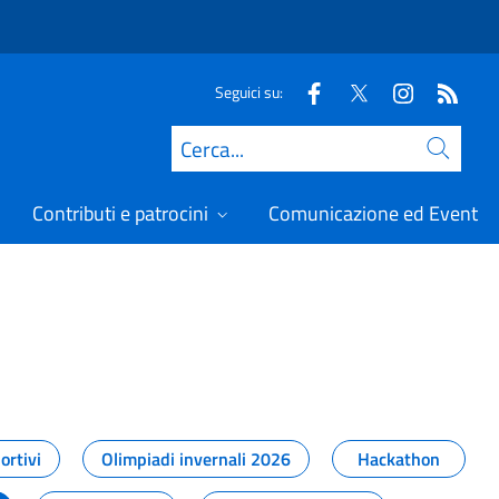
Seguici su:
Cerca
Contributi e patrocini
Comunicazione ed Eventi
t
ortivi
Olimpiadi invernali 2026
Hackathon