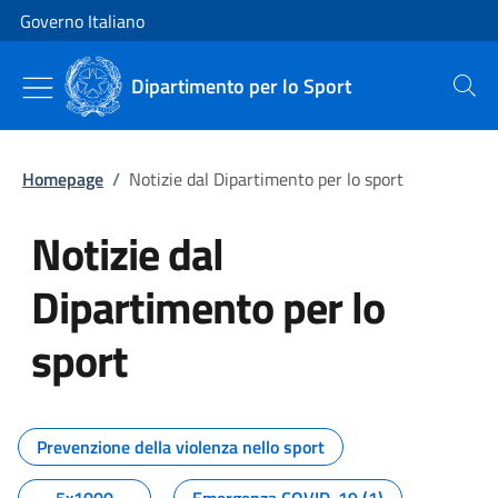
Vai al contenuto
Vai alla navigazione del sito
Governo Italiano
Dipartimento per lo Sport
Cerca
Homepage
/
Notizie dal Dipartimento per lo sport
Notizie dal
Dipartimento per lo
sport
Tutti i contenuti della pagina No
Prevenzione della violenza nello sport