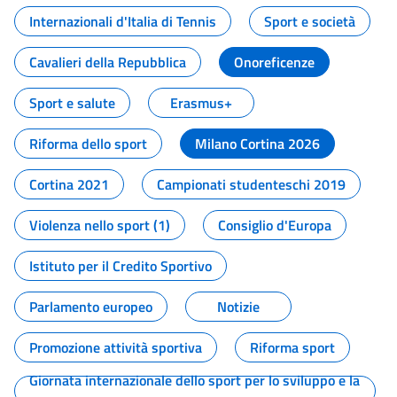
Internazionali d'Italia di Tennis
Sport e società
Cavalieri della Repubblica
Onoreficenze
Sport e salute
Erasmus+
Riforma dello sport
Milano Cortina 2026
Cortina 2021
Campionati studenteschi 2019
Violenza nello sport (1)
Consiglio d'Europa
Istituto per il Credito Sportivo
Parlamento europeo
Notizie
Promozione attività sportiva
Riforma sport
Giornata internazionale dello sport per lo sviluppo e la