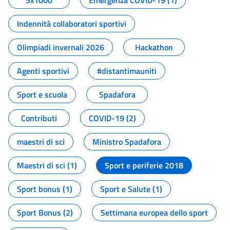
5x1000
Emergenza COVID-19 (1)
Indennità collaboratori sportivi
Olimpiadi invernali 2026
Hackathon
Agenti sportivi
#distantimauniti
Sport e scuola
Spadafora
Contributi
COVID-19 (2)
maestri di sci
Ministro Spadafora
Maestri di sci (1)
Sport e periferie 2018
Sport bonus (1)
Sport e Salute (1)
Sport Bonus (2)
Settimana europea dello sport