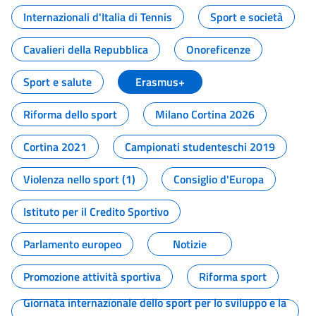
Internazionali d'Italia di Tennis
Sport e società
Cavalieri della Repubblica
Onoreficenze
Sport e salute
Erasmus+
Riforma dello sport
Milano Cortina 2026
Cortina 2021
Campionati studenteschi 2019
Violenza nello sport (1)
Consiglio d'Europa
Istituto per il Credito Sportivo
Parlamento europeo
Notizie
Promozione attività sportiva
Riforma sport
Giornata internazionale dello sport per lo sviluppo e la