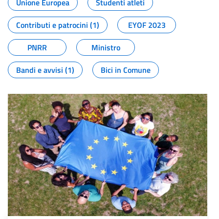
Unione Europea
Studenti atleti
Contributi e patrocini (1)
EYOF 2023
PNRR
Ministro
Bandi e avvisi (1)
Bici in Comune