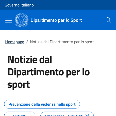
Vai al contenuto
Vai alla navigazione del sito
Governo Italiano
Dipartimento per lo Sport
Cerca
Homepage
/
Notizie dal Dipartimento per lo sport
Notizie dal
Dipartimento per lo
sport
Tutti i contenuti della pagina No
Prevenzione della violenza nello sport