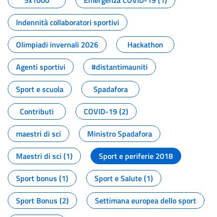
5x1000
Emergenza COVID-19 (1)
Indennità collaboratori sportivi
Olimpiadi invernali 2026
Hackathon
Agenti sportivi
#distantimauniti
Sport e scuola
Spadafora
Contributi
COVID-19 (2)
maestri di sci
Ministro Spadafora
Maestri di sci (1)
Sport e periferie 2018
Sport bonus (1)
Sport e Salute (1)
Sport Bonus (2)
Settimana europea dello sport