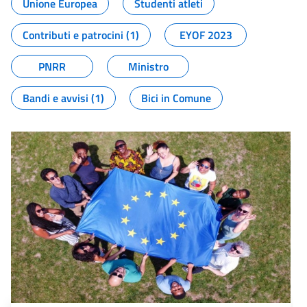
Unione Europea
Studenti atleti
Contributi e patrocini (1)
EYOF 2023
PNRR
Ministro
Bandi e avvisi (1)
Bici in Comune