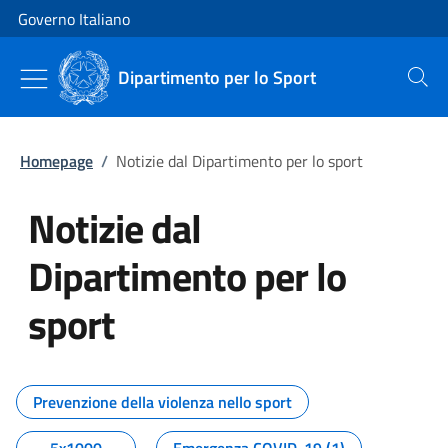
Vai al contenuto
Vai alla navigazione del sito
Governo Italiano
Dipartimento per lo Sport
Cerca
Homepage
/
Notizie dal Dipartimento per lo sport
Notizie dal
Dipartimento per lo
sport
Tutti i contenuti della pagina No
Prevenzione della violenza nello sport