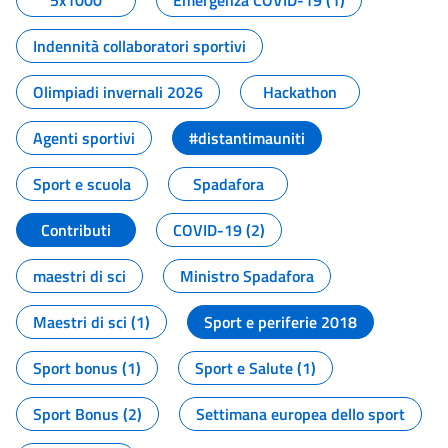
5x1000
Emergenza COVID-19 (1)
Indennità collaboratori sportivi
Olimpiadi invernali 2026
Hackathon
Agenti sportivi
#distantimauniti
Sport e scuola
Spadafora
Contributi
COVID-19 (2)
maestri di sci
Ministro Spadafora
Maestri di sci (1)
Sport e periferie 2018
Sport bonus (1)
Sport e Salute (1)
Sport Bonus (2)
Settimana europea dello sport