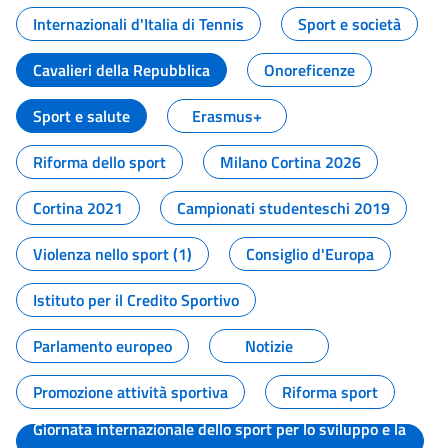
Internazionali d'Italia di Tennis
Sport e società
Cavalieri della Repubblica
Onoreficenze
Sport e salute
Erasmus+
Riforma dello sport
Milano Cortina 2026
Cortina 2021
Campionati studenteschi 2019
Violenza nello sport (1)
Consiglio d'Europa
Istituto per il Credito Sportivo
Parlamento europeo
Notizie
Promozione attività sportiva
Riforma sport
Giornata internazionale dello sport per lo sviluppo e la