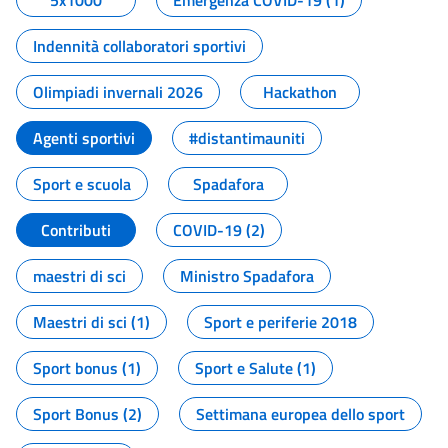
5x1000
Emergenza COVID-19 (1)
Indennità collaboratori sportivi
Olimpiadi invernali 2026
Hackathon
Agenti sportivi
#distantimauniti
Sport e scuola
Spadafora
Contributi
COVID-19 (2)
maestri di sci
Ministro Spadafora
Maestri di sci (1)
Sport e periferie 2018
Sport bonus (1)
Sport e Salute (1)
Sport Bonus (2)
Settimana europea dello sport