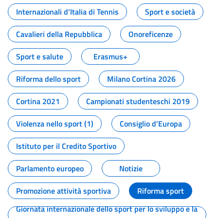
Internazionali d'Italia di Tennis
Sport e società
Cavalieri della Repubblica
Onoreficenze
Sport e salute
Erasmus+
Riforma dello sport
Milano Cortina 2026
Cortina 2021
Campionati studenteschi 2019
Violenza nello sport (1)
Consiglio d'Europa
Istituto per il Credito Sportivo
Parlamento europeo
Notizie
Promozione attività sportiva
Riforma sport
Giornata internazionale dello sport per lo sviluppo e la