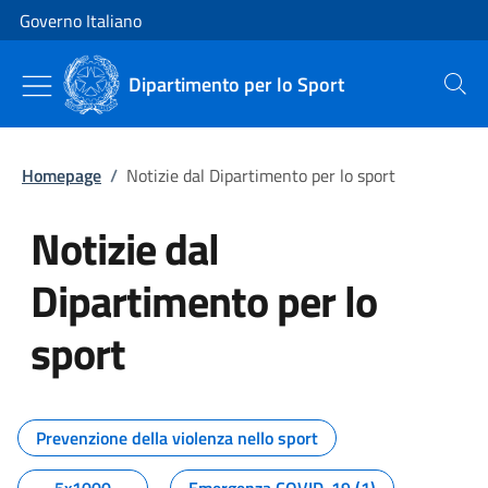
Vai al contenuto
Vai alla navigazione del sito
Governo Italiano
Dipartimento per lo Sport
Cerca
Homepage
/
Notizie dal Dipartimento per lo sport
Notizie dal
Dipartimento per lo
sport
Tutti i contenuti della pagina No
Prevenzione della violenza nello sport