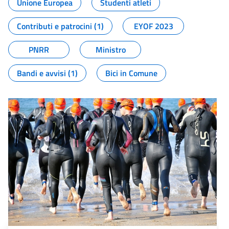
Unione Europea
Studenti atleti
Contributi e patrocini (1)
EYOF 2023
PNRR
Ministro
Bandi e avvisi (1)
Bici in Comune