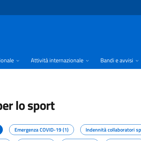
ionale
Attività internazionale
Bandi e avvisi
er lo sport
tizie dal Dipartimento per lo spor
Emergenza COVID-19 (1)
Indennità collaboratori sp