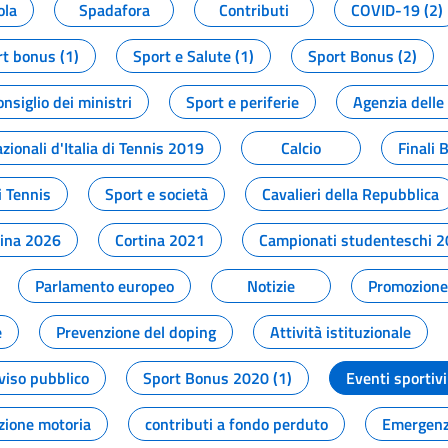
ola
Spadafora
Contributi
COVID-19 (2)
t bonus (1)
Sport e Salute (1)
Sport Bonus (2)
onsiglio dei ministri
Sport e periferie
Agenzia delle
zionali d'Italia di Tennis 2019
Calcio
Finali 
i Tennis
Sport e società
Cavalieri della Repubblica
tina 2026
Cortina 2021
Campionati studenteschi 
Parlamento europeo
Notizie
Promozione 
e
Prevenzione del doping
Attività istituzionale
viso pubblico
Sport Bonus 2020 (1)
Eventi sportivi
zione motoria
contributi a fondo perduto
Emergenz