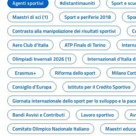
Agenti sportivi
#distantimauniti
Sport e scu
Maestri di sci (1)
Sport e periferie 2018
Spor
Contrasto alla manipolazione dei risultati sportivi
C
Aero Club d'Italia
ATP Finals di Torino
Interna
Olimpiadi Invernali 2026 (1)
Internazionali d'Italia d
Erasmus+
Riforma dello sport
Milano Cor
Consiglio d'Europa
Istituto per il Credito Sportivo
Giornata internazionale dello sport per lo sviluppo e la pac
Bandi Avvisi e Contributi
Lavoro sportivo
Av
Comitato Olimpico Nazionale Italiano
Maestri educa