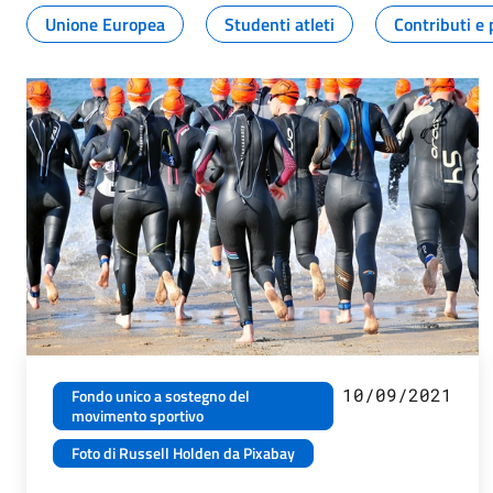
Unione Europea
Studenti atleti
Contributi e 
10/09/2021
Fondo unico a sostegno del
movimento sportivo
Foto di Russell Holden da Pixabay