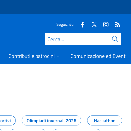
Seguici su:
Cerca
Contributi e patrocini
Comunicazione ed Eventi
t
ortivi
Olimpiadi invernali 2026
Hackathon