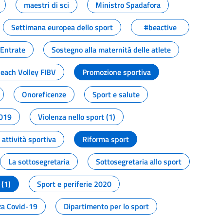
maestri di sci
Ministro Spadafora
Settimana europea dello sport
#beactive
 Entrate
Sostegno alla maternità delle atlete
Beach Volley FIBV
Promozione sportiva
Onoreficenze
Sport e salute
2019
Violenza nello sport (1)
attività sportiva
Riforma sport
La sottosegretaria
Sottosegretaria allo sport
 (1)
Sport e periferie 2020
a Covid-19
Dipartimento per lo sport