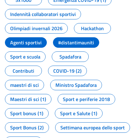
5x1000
Emergenza COVID-19 (1)
Indennità collaboratori sportivi
Olimpiadi invernali 2026
Hackathon
Agenti sportivi
#distantimauniti
Sport e scuola
Spadafora
Contributi
COVID-19 (2)
maestri di sci
Ministro Spadafora
Maestri di sci (1)
Sport e periferie 2018
Sport bonus (1)
Sport e Salute (1)
Sport Bonus (2)
Settimana europea dello sport