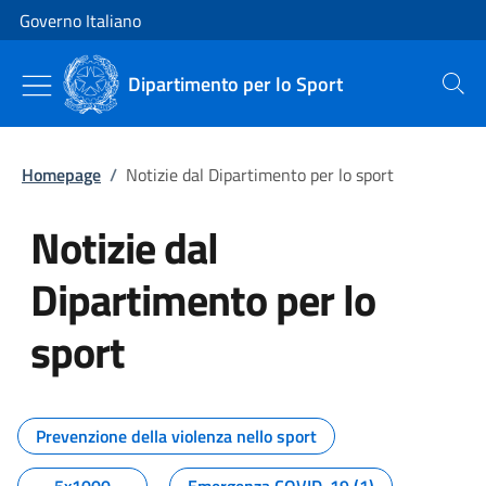
Vai al contenuto
Vai alla navigazione del sito
Governo Italiano
Dipartimento per lo Sport
Cerca
Homepage
/
Notizie dal Dipartimento per lo sport
Notizie dal
Dipartimento per lo
sport
Tutti i contenuti della pagina No
Prevenzione della violenza nello sport