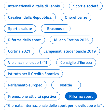
Internazionali d'Italia di Tennis
Sport e società
Cavalieri della Repubblica
Onoreficenze
Sport e salute
Erasmus+
Riforma dello sport
Milano Cortina 2026
Cortina 2021
Campionati studenteschi 2019
Violenza nello sport (1)
Consiglio d'Europa
Istituto per il Credito Sportivo
Parlamento europeo
Notizie
Promozione attività sportiva
Riforma sport
Giornata internazionale dello sport per lo sviluppo e la