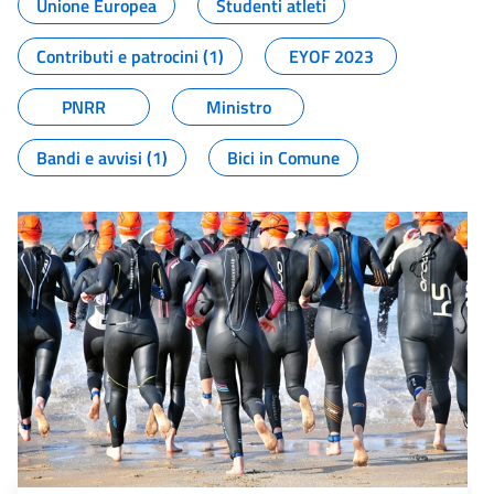
Unione Europea
Studenti atleti
Contributi e patrocini (1)
EYOF 2023
PNRR
Ministro
Bandi e avvisi (1)
Bici in Comune