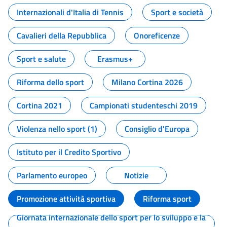
Internazionali d'Italia di Tennis
Sport e società
Cavalieri della Repubblica
Onoreficenze
Sport e salute
Erasmus+
Riforma dello sport
Milano Cortina 2026
Cortina 2021
Campionati studenteschi 2019
Violenza nello sport (1)
Consiglio d'Europa
Istituto per il Credito Sportivo
Parlamento europeo
Notizie
Promozione attività sportiva
Riforma sport
Giornata internazionale dello sport per lo sviluppo e la