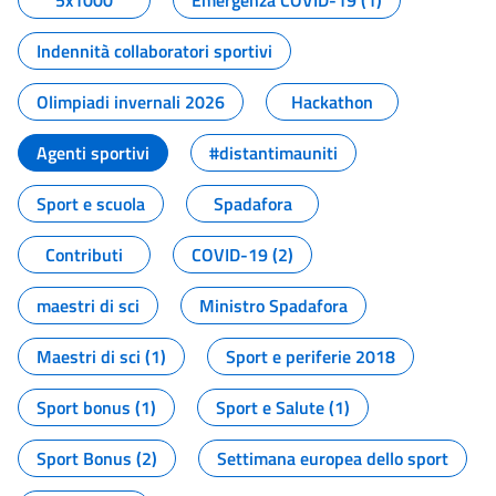
5x1000
Emergenza COVID-19 (1)
Indennità collaboratori sportivi
Olimpiadi invernali 2026
Hackathon
Agenti sportivi
#distantimauniti
Sport e scuola
Spadafora
Contributi
COVID-19 (2)
maestri di sci
Ministro Spadafora
Maestri di sci (1)
Sport e periferie 2018
Sport bonus (1)
Sport e Salute (1)
Sport Bonus (2)
Settimana europea dello sport