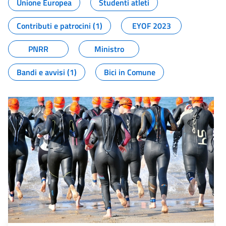
Unione Europea
Studenti atleti
Contributi e patrocini (1)
EYOF 2023
PNRR
Ministro
Bandi e avvisi (1)
Bici in Comune