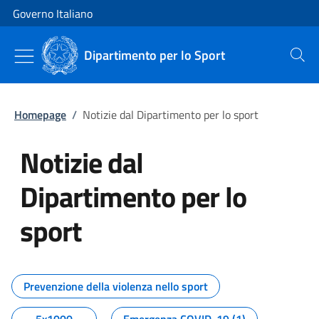
Vai al contenuto
Vai alla navigazione del sito
Governo Italiano
Dipartimento per lo Sport
Cerca
Homepage
/
Notizie dal Dipartimento per lo sport
Notizie dal
Dipartimento per lo
sport
Tutti i contenuti della pagina No
Prevenzione della violenza nello sport