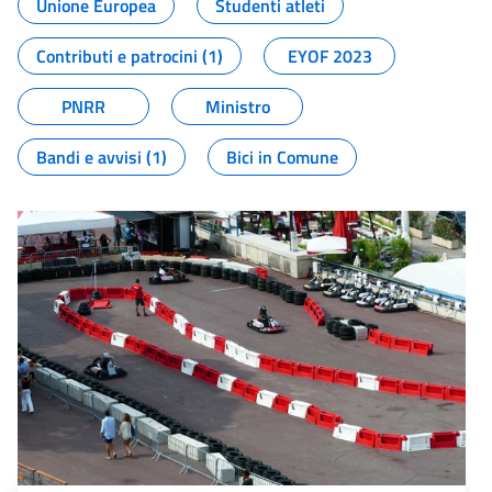
Unione Europea
Studenti atleti
Contributi e patrocini (1)
EYOF 2023
PNRR
Ministro
Bandi e avvisi (1)
Bici in Comune