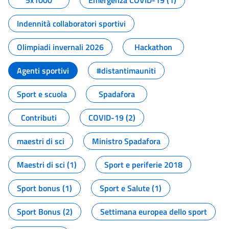
5x1000
Emergenza COVID-19 (1)
Indennità collaboratori sportivi
Olimpiadi invernali 2026
Hackathon
Agenti sportivi
#distantimauniti
Sport e scuola
Spadafora
Contributi
COVID-19 (2)
maestri di sci
Ministro Spadafora
Maestri di sci (1)
Sport e periferie 2018
Sport bonus (1)
Sport e Salute (1)
Sport Bonus (2)
Settimana europea dello sport