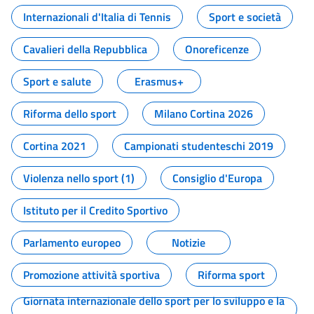
Internazionali d'Italia di Tennis
Sport e società
Cavalieri della Repubblica
Onoreficenze
Sport e salute
Erasmus+
Riforma dello sport
Milano Cortina 2026
Cortina 2021
Campionati studenteschi 2019
Violenza nello sport (1)
Consiglio d'Europa
Istituto per il Credito Sportivo
Parlamento europeo
Notizie
Promozione attività sportiva
Riforma sport
Giornata internazionale dello sport per lo sviluppo e la