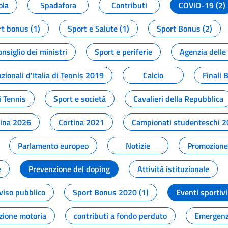
ola
Spadafora
Contributi
COVID-19 (2)
t bonus (1)
Sport e Salute (1)
Sport Bonus (2)
onsiglio dei ministri
Sport e periferie
Agenzia delle
zionali d'Italia di Tennis 2019
Calcio
Finali 
i Tennis
Sport e società
Cavalieri della Repubblica
tina 2026
Cortina 2021
Campionati studenteschi 
Parlamento europeo
Notizie
Promozione 
e
Prevenzione del doping
Attività istituzionale
viso pubblico
Sport Bonus 2020 (1)
Eventi sportivi
zione motoria
contributi a fondo perduto
Emergenz