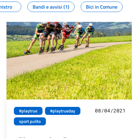
nistro
Bandi e avvisi (1)
Bici in Comune
08/04/2021
#playtrue
#playtrueday
sport pulito