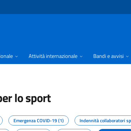
ionale
Attività internazionale
Bandi e avvisi
er lo sport
tizie dal Dipartimento per lo spor
Emergenza COVID-19 (1)
Indennità collaboratori sp