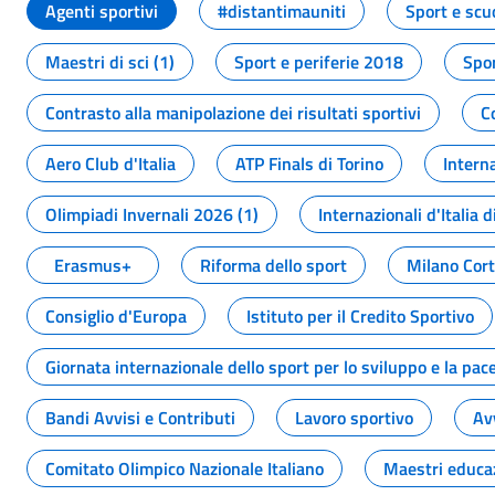
Agenti sportivi
#distantimauniti
Sport e scu
Maestri di sci (1)
Sport e periferie 2018
Spor
Contrasto alla manipolazione dei risultati sportivi
C
Aero Club d'Italia
ATP Finals di Torino
Interna
Olimpiadi Invernali 2026 (1)
Internazionali d'Italia d
Erasmus+
Riforma dello sport
Milano Cor
Consiglio d'Europa
Istituto per il Credito Sportivo
Giornata internazionale dello sport per lo sviluppo e la pac
Bandi Avvisi e Contributi
Lavoro sportivo
Av
Comitato Olimpico Nazionale Italiano
Maestri educa