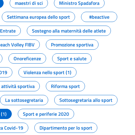
maestri di sci
Ministro Spadafora
Settimana europea dello sport
#beactive
 Entrate
Sostegno alla maternità delle atlete
Beach Volley FIBV
Promozione sportiva
Onoreficenze
Sport e salute
2019
Violenza nello sport (1)
attività sportiva
Riforma sport
La sottosegretaria
Sottosegretaria allo sport
 (1)
Sport e periferie 2020
a Covid-19
Dipartimento per lo sport