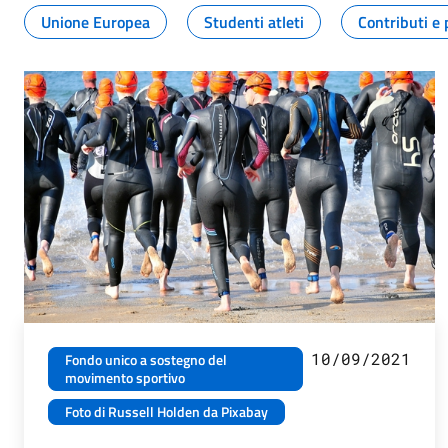
Unione Europea
Studenti atleti
Contributi e 
10/09/2021
Fondo unico a sostegno del
movimento sportivo
Foto di Russell Holden da Pixabay