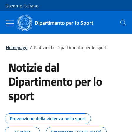
Vai al contenuto
Vai alla navigazione del sito
Governo Italiano
Dipartimento per lo Sport
Cerca
Homepage
/
Notizie dal Dipartimento per lo sport
Notizie dal
Dipartimento per lo
sport
Tutti i contenuti della pagina No
Prevenzione della violenza nello sport