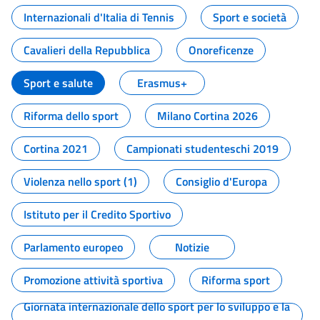
Internazionali d'Italia di Tennis
Sport e società
Cavalieri della Repubblica
Onoreficenze
Sport e salute
Erasmus+
Riforma dello sport
Milano Cortina 2026
Cortina 2021
Campionati studenteschi 2019
Violenza nello sport (1)
Consiglio d'Europa
Istituto per il Credito Sportivo
Parlamento europeo
Notizie
Promozione attività sportiva
Riforma sport
Giornata internazionale dello sport per lo sviluppo e la