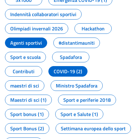
5x1000
Emergenza COVID-19 (1)
Indennità collaboratori sportivi
Olimpiadi invernali 2026
Hackathon
Agenti sportivi
#distantimauniti
Sport e scuola
Spadafora
Contributi
COVID-19 (2)
maestri di sci
Ministro Spadafora
Maestri di sci (1)
Sport e periferie 2018
Sport bonus (1)
Sport e Salute (1)
Sport Bonus (2)
Settimana europea dello sport