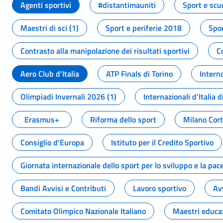
Agenti sportivi
#distantimauniti
Sport e scu
Maestri di sci (1)
Sport e periferie 2018
Spor
Contrasto alla manipolazione dei risultati sportivi
C
Aero Club d'Italia
ATP Finals di Torino
Interna
Olimpiadi Invernali 2026 (1)
Internazionali d'Italia d
Erasmus+
Riforma dello sport
Milano Cor
Consiglio d'Europa
Istituto per il Credito Sportivo
Giornata internazionale dello sport per lo sviluppo e la pac
Bandi Avvisi e Contributi
Lavoro sportivo
Av
Comitato Olimpico Nazionale Italiano
Maestri educa