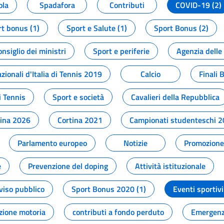
ola
Spadafora
Contributi
COVID-19 (2)
t bonus (1)
Sport e Salute (1)
Sport Bonus (2)
onsiglio dei ministri
Sport e periferie
Agenzia delle
zionali d'Italia di Tennis 2019
Calcio
Finali 
i Tennis
Sport e società
Cavalieri della Repubblica
tina 2026
Cortina 2021
Campionati studenteschi 
Parlamento europeo
Notizie
Promozione 
e
Prevenzione del doping
Attività istituzionale
viso pubblico
Sport Bonus 2020 (1)
Eventi sportivi
zione motoria
contributi a fondo perduto
Emergenz