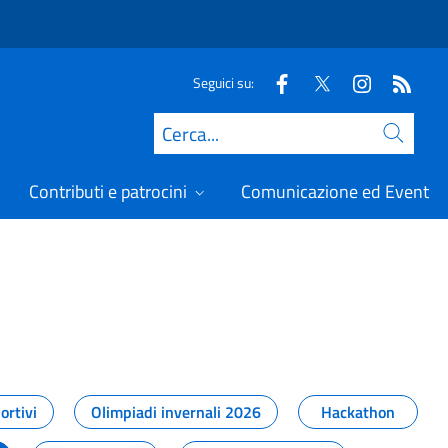
Seguici su:
Cerca
Contributi e patrocini
Comunicazione ed Eventi
t
ortivi
Olimpiadi invernali 2026
Hackathon