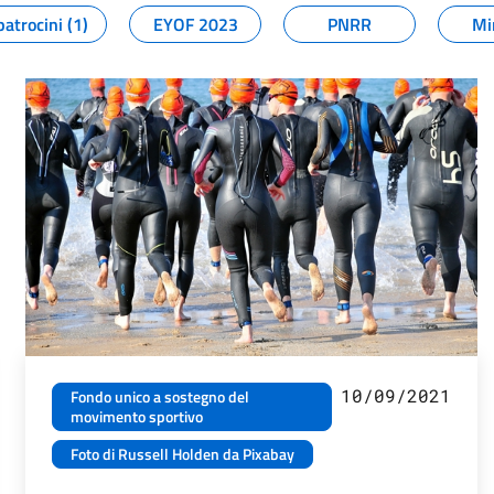
patrocini (1)
EYOF 2023
PNRR
Mi
10/09/2021
Fondo unico a sostegno del
movimento sportivo
Foto di Russell Holden da Pixabay