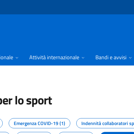
ionale
Attività internazionale
Bandi e avvisi
er lo sport
tizie dal Dipartimento per lo spor
Emergenza COVID-19 (1)
Indennità collaboratori sp