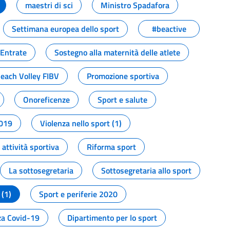
maestri di sci
Ministro Spadafora
Settimana europea dello sport
#beactive
 Entrate
Sostegno alla maternità delle atlete
Beach Volley FIBV
Promozione sportiva
Onoreficenze
Sport e salute
2019
Violenza nello sport (1)
attività sportiva
Riforma sport
La sottosegretaria
Sottosegretaria allo sport
 (1)
Sport e periferie 2020
a Covid-19
Dipartimento per lo sport