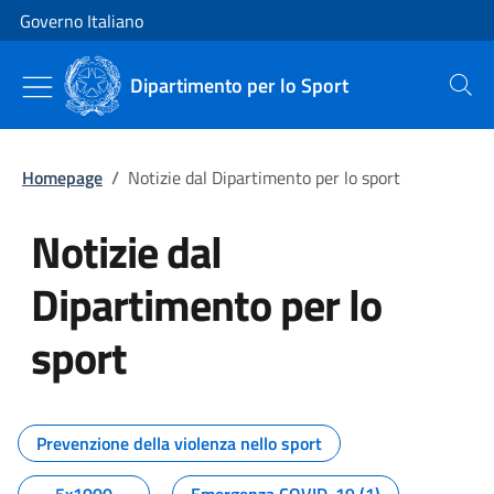
Vai al contenuto
Vai alla navigazione del sito
Governo Italiano
Dipartimento per lo Sport
Cerca
Homepage
/
Notizie dal Dipartimento per lo sport
Notizie dal
Dipartimento per lo
sport
Tutti i contenuti della pagina No
Prevenzione della violenza nello sport