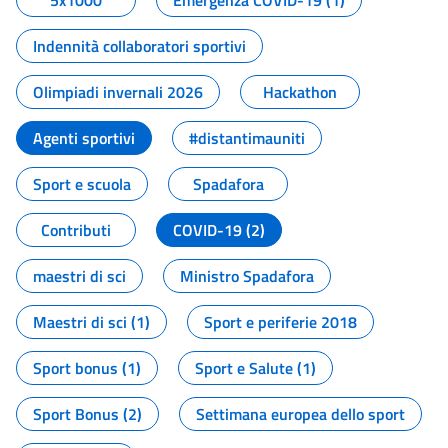
5x1000
Emergenza COVID-19 (1)
Indennità collaboratori sportivi
Olimpiadi invernali 2026
Hackathon
Agenti sportivi
#distantimauniti
Sport e scuola
Spadafora
Contributi
COVID-19 (2)
maestri di sci
Ministro Spadafora
Maestri di sci (1)
Sport e periferie 2018
Sport bonus (1)
Sport e Salute (1)
Sport Bonus (2)
Settimana europea dello sport