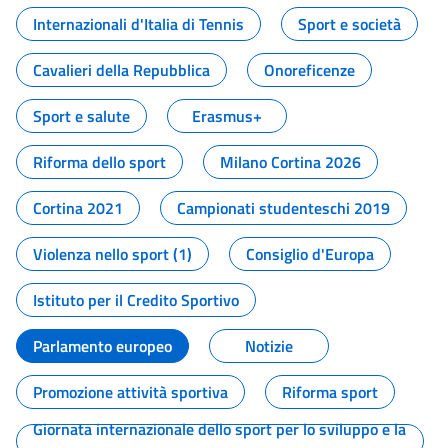
Internazionali d'Italia di Tennis
Sport e società
Cavalieri della Repubblica
Onoreficenze
Sport e salute
Erasmus+
Riforma dello sport
Milano Cortina 2026
Cortina 2021
Campionati studenteschi 2019
Violenza nello sport (1)
Consiglio d'Europa
Istituto per il Credito Sportivo
Parlamento europeo
Notizie
Promozione attività sportiva
Riforma sport
Giornata internazionale dello sport per lo sviluppo e la