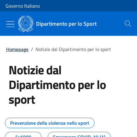
Vai al contenuto
Vai alla navigazione del sito
Governo Italiano
Dipartimento per lo Sport
Cerca
Homepage
/
Notizie dal Dipartimento per lo sport
Notizie dal
Dipartimento per lo
sport
Tutti i contenuti della pagina No
Prevenzione della violenza nello sport