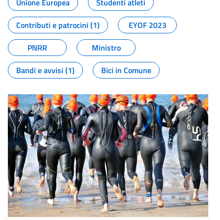
Unione Europea
Studenti atleti
Contributi e patrocini (1)
EYOF 2023
PNRR
Ministro
Bandi e avvisi (1)
Bici in Comune