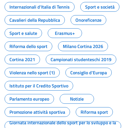
Internazionali d'Italia di Tennis
Sport e società
Cavalieri della Repubblica
Onoreficenze
Sport e salute
Erasmus+
Riforma dello sport
Milano Cortina 2026
Cortina 2021
Campionati studenteschi 2019
Violenza nello sport (1)
Consiglio d'Europa
Istituto per il Credito Sportivo
Parlamento europeo
Notizie
Promozione attività sportiva
Riforma sport
Giornata internazionale dello sport per lo sviluppo e la