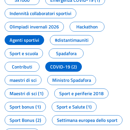
5x1000
Emergenza COVID-19 (1)
Indennità collaboratori sportivi
Olimpiadi invernali 2026
Hackathon
Agenti sportivi
#distantimauniti
Sport e scuola
Spadafora
Contributi
COVID-19 (2)
maestri di sci
Ministro Spadafora
Maestri di sci (1)
Sport e periferie 2018
Sport bonus (1)
Sport e Salute (1)
Sport Bonus (2)
Settimana europea dello sport