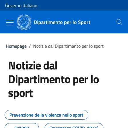
Vai al contenuto
Vai alla navigazione del sito
Governo Italiano
Dipartimento per lo Sport
Cerca
Homepage
/
Notizie dal Dipartimento per lo sport
Notizie dal
Dipartimento per lo
sport
Tutti i contenuti della pagina No
Prevenzione della violenza nello sport