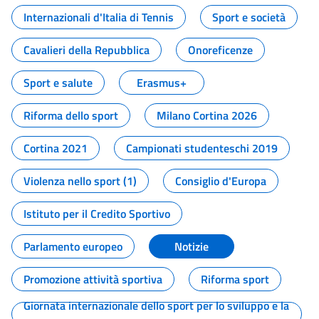
Internazionali d'Italia di Tennis
Sport e società
Cavalieri della Repubblica
Onoreficenze
Sport e salute
Erasmus+
Riforma dello sport
Milano Cortina 2026
Cortina 2021
Campionati studenteschi 2019
Violenza nello sport (1)
Consiglio d'Europa
Istituto per il Credito Sportivo
Parlamento europeo
Notizie
Promozione attività sportiva
Riforma sport
Giornata internazionale dello sport per lo sviluppo e la