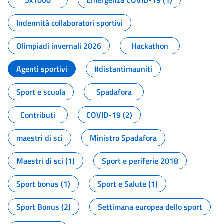
5x1000
Emergenza COVID-19 (1)
Indennità collaboratori sportivi
Olimpiadi invernali 2026
Hackathon
Agenti sportivi
#distantimauniti
Sport e scuola
Spadafora
Contributi
COVID-19 (2)
maestri di sci
Ministro Spadafora
Maestri di sci (1)
Sport e periferie 2018
Sport bonus (1)
Sport e Salute (1)
Sport Bonus (2)
Settimana europea dello sport