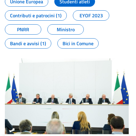
Unione Europea
Studenti atleti
Contributi e patrocini (1)
EYOF 2023
PNRR
Ministro
Bandi e avvisi (1)
Bici in Comune