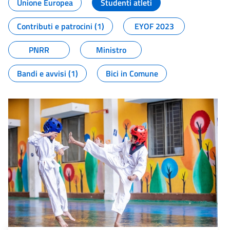
Unione Europea
Studenti atleti
Contributi e patrocini (1)
EYOF 2023
PNRR
Ministro
Bandi e avvisi (1)
Bici in Comune