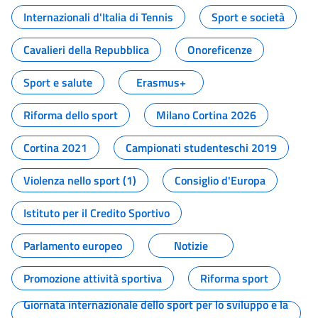
Internazionali d'Italia di Tennis
Sport e società
Cavalieri della Repubblica
Onoreficenze
Sport e salute
Erasmus+
Riforma dello sport
Milano Cortina 2026
Cortina 2021
Campionati studenteschi 2019
Violenza nello sport (1)
Consiglio d'Europa
Istituto per il Credito Sportivo
Parlamento europeo
Notizie
Promozione attività sportiva
Riforma sport
Giornata internazionale dello sport per lo sviluppo e la