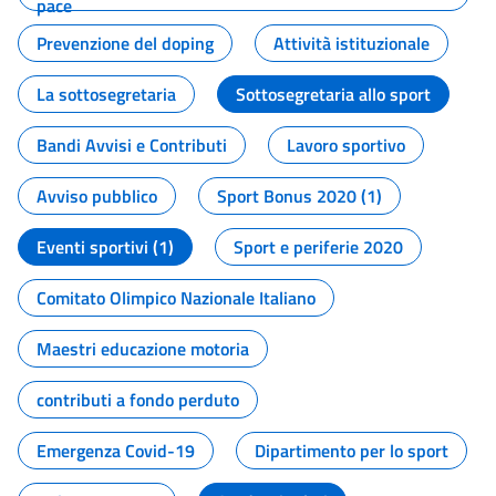
pace
Prevenzione del doping
Attività istituzionale
La sottosegretaria
Sottosegretaria allo sport
Bandi Avvisi e Contributi
Lavoro sportivo
Avviso pubblico
Sport Bonus 2020 (1)
Eventi sportivi (1)
Sport e periferie 2020
Comitato Olimpico Nazionale Italiano
Maestri educazione motoria
contributi a fondo perduto
Emergenza Covid-19
Dipartimento per lo sport