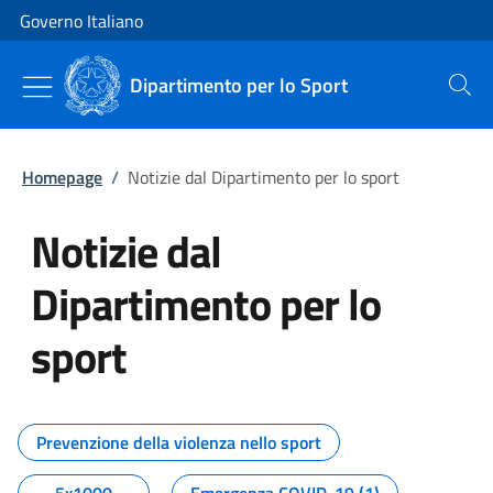
Vai al contenuto
Vai alla navigazione del sito
Governo Italiano
Dipartimento per lo Sport
Cerca
Homepage
/
Notizie dal Dipartimento per lo sport
Notizie dal
Dipartimento per lo
sport
Tutti i contenuti della pagina No
Prevenzione della violenza nello sport