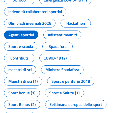
5x1000
Emergenza COVID-19 (1)
Indennità collaboratori sportivi
Olimpiadi invernali 2026
Hackathon
Agenti sportivi
#distantimauniti
Sport e scuola
Spadafora
Contributi
COVID-19 (2)
maestri di sci
Ministro Spadafora
Maestri di sci (1)
Sport e periferie 2018
Sport bonus (1)
Sport e Salute (1)
Sport Bonus (2)
Settimana europea dello sport