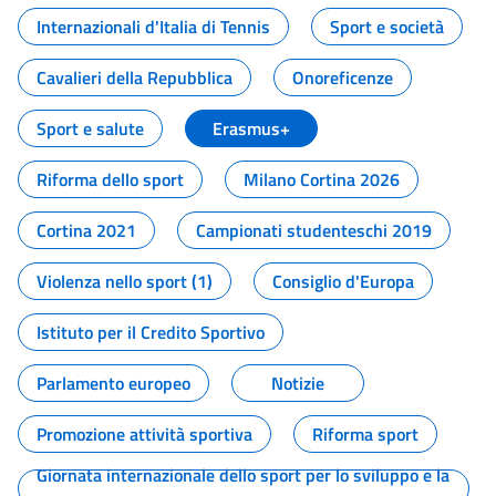
Internazionali d'Italia di Tennis
Sport e società
Cavalieri della Repubblica
Onoreficenze
Sport e salute
Erasmus+
Riforma dello sport
Milano Cortina 2026
Cortina 2021
Campionati studenteschi 2019
Violenza nello sport (1)
Consiglio d'Europa
Istituto per il Credito Sportivo
Parlamento europeo
Notizie
Promozione attività sportiva
Riforma sport
Giornata internazionale dello sport per lo sviluppo e la