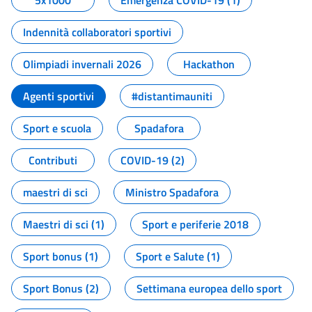
5x1000
Emergenza COVID-19 (1)
Indennità collaboratori sportivi
Olimpiadi invernali 2026
Hackathon
Agenti sportivi
#distantimauniti
Sport e scuola
Spadafora
Contributi
COVID-19 (2)
maestri di sci
Ministro Spadafora
Maestri di sci (1)
Sport e periferie 2018
Sport bonus (1)
Sport e Salute (1)
Sport Bonus (2)
Settimana europea dello sport