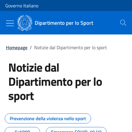
Vai al contenuto
Vai alla navigazione del sito
Governo Italiano
Dipartimento per lo Sport
Cerca
Homepage
/
Notizie dal Dipartimento per lo sport
Notizie dal
Dipartimento per lo
sport
Tutti i contenuti della pagina No
Prevenzione della violenza nello sport