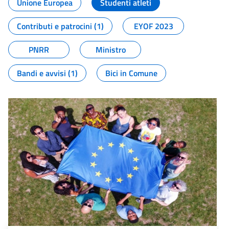
Unione Europea
Studenti atleti
Contributi e patrocini (1)
EYOF 2023
PNRR
Ministro
Bandi e avvisi (1)
Bici in Comune