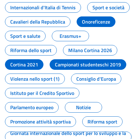
Internazionali d'Italia di Tennis
Sport e società
Cavalieri della Repubblica
Onoreficenze
Sport e salute
Erasmus+
Riforma dello sport
Milano Cortina 2026
Cortina 2021
Campionati studenteschi 2019
Violenza nello sport (1)
Consiglio d'Europa
Istituto per il Credito Sportivo
Parlamento europeo
Notizie
Promozione attività sportiva
Riforma sport
Giornata internazionale dello sport per lo sviluppo e la