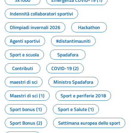
5x1000
Emergenza COVID-19 (1)
Indennità collaboratori sportivi
Olimpiadi invernali 2026
Hackathon
Agenti sportivi
#distantimauniti
Sport e scuola
Spadafora
Contributi
COVID-19 (2)
maestri di sci
Ministro Spadafora
Maestri di sci (1)
Sport e periferie 2018
Sport bonus (1)
Sport e Salute (1)
Sport Bonus (2)
Settimana europea dello sport