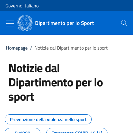
Vai al contenuto
Vai alla navigazione del sito
Governo Italiano
Dipartimento per lo Sport
Cerca
Homepage
/
Notizie dal Dipartimento per lo sport
Notizie dal
Dipartimento per lo
sport
Tutti i contenuti della pagina No
Prevenzione della violenza nello sport