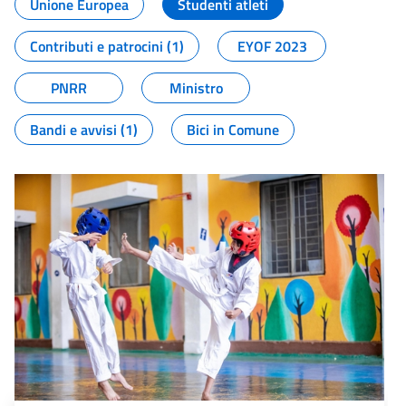
Unione Europea
Studenti atleti
Contributi e patrocini (1)
EYOF 2023
PNRR
Ministro
Bandi e avvisi (1)
Bici in Comune