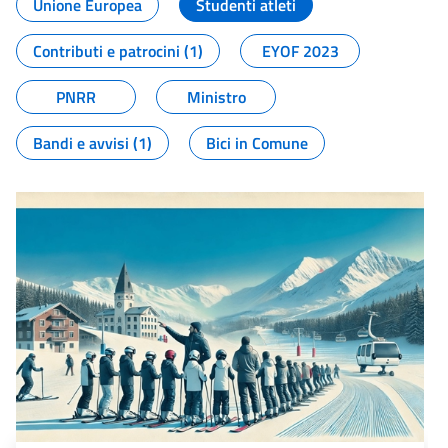
Unione Europea
Studenti atleti
Contributi e patrocini (1)
EYOF 2023
PNRR
Ministro
Bandi e avvisi (1)
Bici in Comune