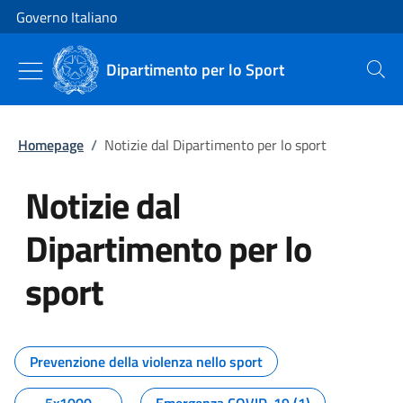
Vai al contenuto
Vai alla navigazione del sito
Governo Italiano
Dipartimento per lo Sport
Cerca
Homepage
/
Notizie dal Dipartimento per lo sport
Notizie dal
Dipartimento per lo
sport
Tutti i contenuti della pagina No
Prevenzione della violenza nello sport