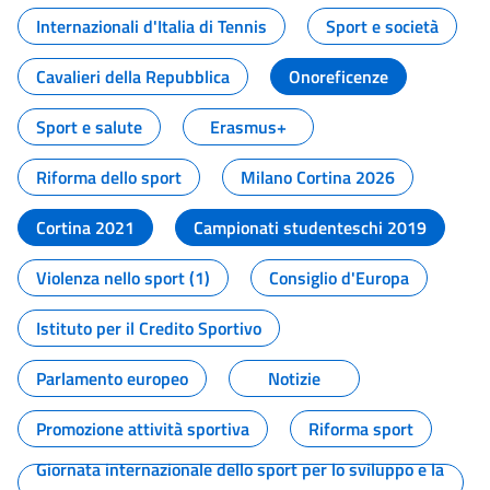
Internazionali d'Italia di Tennis
Sport e società
Cavalieri della Repubblica
Onoreficenze
Sport e salute
Erasmus+
Riforma dello sport
Milano Cortina 2026
Cortina 2021
Campionati studenteschi 2019
Violenza nello sport (1)
Consiglio d'Europa
Istituto per il Credito Sportivo
Parlamento europeo
Notizie
Promozione attività sportiva
Riforma sport
Giornata internazionale dello sport per lo sviluppo e la