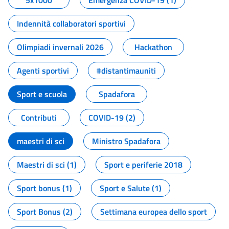
5x1000
Emergenza COVID-19 (1)
Indennità collaboratori sportivi
Olimpiadi invernali 2026
Hackathon
Agenti sportivi
#distantimauniti
Sport e scuola
Spadafora
Contributi
COVID-19 (2)
maestri di sci
Ministro Spadafora
Maestri di sci (1)
Sport e periferie 2018
Sport bonus (1)
Sport e Salute (1)
Sport Bonus (2)
Settimana europea dello sport