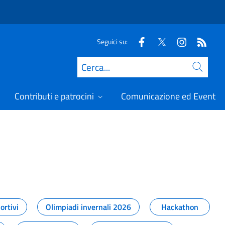
Seguici su:
Cerca
Contributi e patrocini
Comunicazione ed Eventi
t
ortivi
Olimpiadi invernali 2026
Hackathon