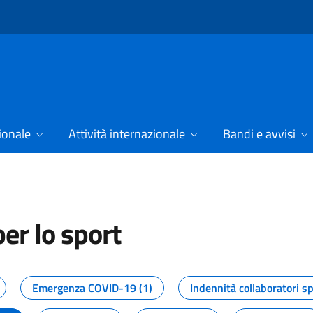
ionale
Attività internazionale
Bandi e avvisi
er lo sport
tizie dal Dipartimento per lo spor
Emergenza COVID-19 (1)
Indennità collaboratori sp