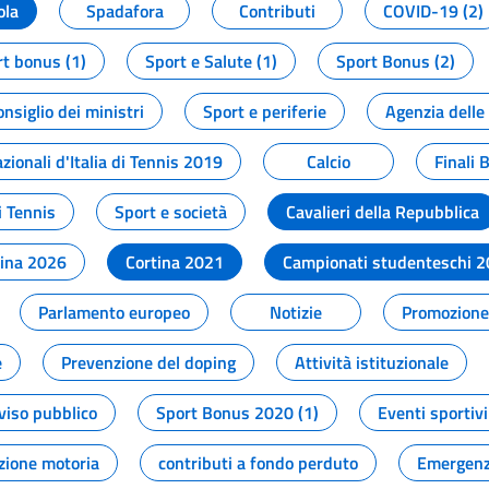
ola
Spadafora
Contributi
COVID-19 (2)
t bonus (1)
Sport e Salute (1)
Sport Bonus (2)
onsiglio dei ministri
Sport e periferie
Agenzia delle
zionali d'Italia di Tennis 2019
Calcio
Finali 
i Tennis
Sport e società
Cavalieri della Repubblica
tina 2026
Cortina 2021
Campionati studenteschi 
Parlamento europeo
Notizie
Promozione 
e
Prevenzione del doping
Attività istituzionale
viso pubblico
Sport Bonus 2020 (1)
Eventi sportivi
zione motoria
contributi a fondo perduto
Emergenz