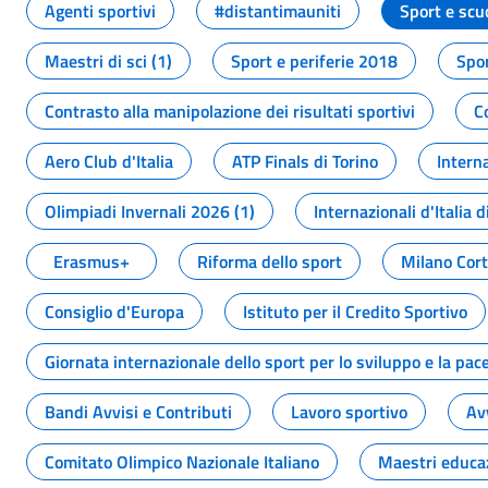
Agenti sportivi
#distantimauniti
Sport e scu
Maestri di sci (1)
Sport e periferie 2018
Spor
Contrasto alla manipolazione dei risultati sportivi
C
Aero Club d'Italia
ATP Finals di Torino
Interna
Olimpiadi Invernali 2026 (1)
Internazionali d'Italia d
Erasmus+
Riforma dello sport
Milano Cor
Consiglio d'Europa
Istituto per il Credito Sportivo
Giornata internazionale dello sport per lo sviluppo e la pac
Bandi Avvisi e Contributi
Lavoro sportivo
Av
Comitato Olimpico Nazionale Italiano
Maestri educa