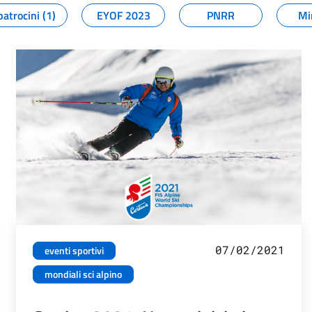
patrocini (1)
EYOF 2023
PNRR
Mi
07/02/2021
eventi sportivi
mondiali sci alpino