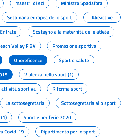
maestri di sci
Ministro Spadafora
Settimana europea dello sport
#beactive
 Entrate
Sostegno alla maternità delle atlete
Beach Volley FIBV
Promozione sportiva
Onoreficenze
Sport e salute
2019
Violenza nello sport (1)
attività sportiva
Riforma sport
La sottosegretaria
Sottosegretaria allo sport
 (1)
Sport e periferie 2020
a Covid-19
Dipartimento per lo sport