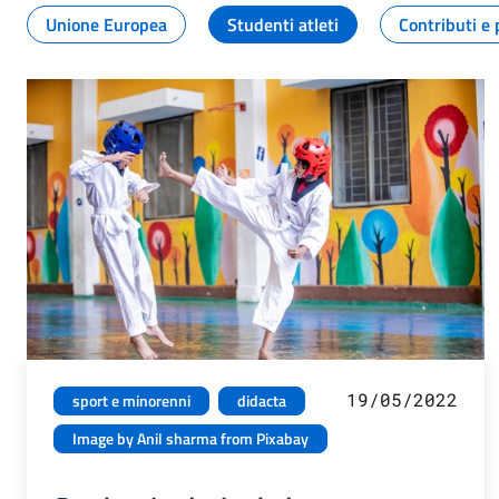
Unione Europea
Studenti atleti
Contributi e 
19/05/2022
sport e minorenni
didacta
Image by Anil sharma from Pixabay