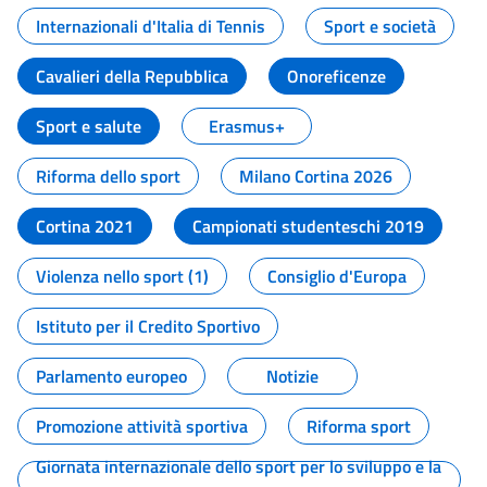
Internazionali d'Italia di Tennis
Sport e società
Cavalieri della Repubblica
Onoreficenze
Sport e salute
Erasmus+
Riforma dello sport
Milano Cortina 2026
Cortina 2021
Campionati studenteschi 2019
Violenza nello sport (1)
Consiglio d'Europa
Istituto per il Credito Sportivo
Parlamento europeo
Notizie
Promozione attività sportiva
Riforma sport
Giornata internazionale dello sport per lo sviluppo e la