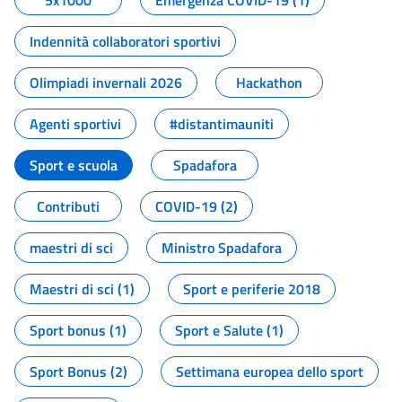
5x1000
Emergenza COVID-19 (1)
Indennità collaboratori sportivi
Olimpiadi invernali 2026
Hackathon
Agenti sportivi
#distantimauniti
Sport e scuola
Spadafora
Contributi
COVID-19 (2)
maestri di sci
Ministro Spadafora
Maestri di sci (1)
Sport e periferie 2018
Sport bonus (1)
Sport e Salute (1)
Sport Bonus (2)
Settimana europea dello sport