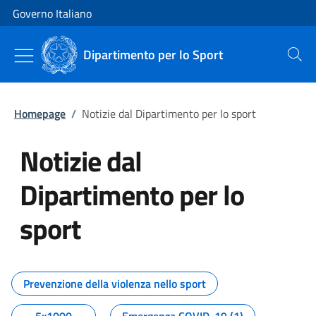
Vai al contenuto
Vai alla navigazione del sito
Governo Italiano
Dipartimento per lo Sport
Cerca
Homepage
/
Notizie dal Dipartimento per lo sport
Notizie dal
Dipartimento per lo
sport
Tutti i contenuti della pagina No
Prevenzione della violenza nello sport