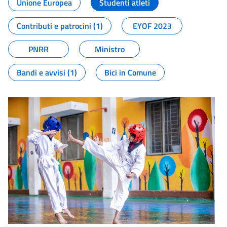
Unione Europea
Studenti atleti
Contributi e patrocini (1)
EYOF 2023
PNRR
Ministro
Bandi e avvisi (1)
Bici in Comune