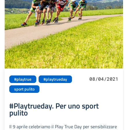
08/04/2021
#playtrue
#playtrueday
sport pulito
#Playtrueday. Per uno sport
pulito
Il 9 aprile celebriamo il Play True Day per sensibilizzare