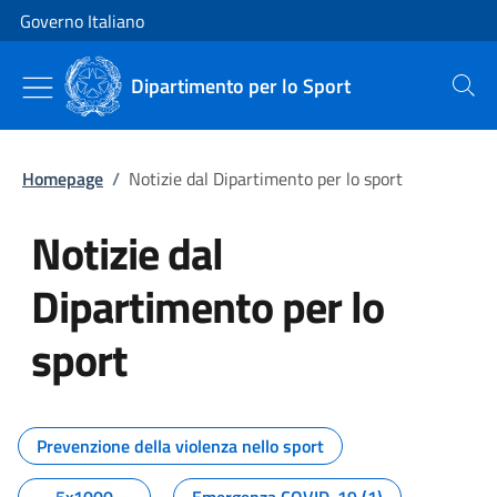
Vai al contenuto
Vai alla navigazione del sito
Governo Italiano
Dipartimento per lo Sport
Cerca
Homepage
/
Notizie dal Dipartimento per lo sport
Notizie dal
Dipartimento per lo
sport
Tutti i contenuti della pagina No
Prevenzione della violenza nello sport