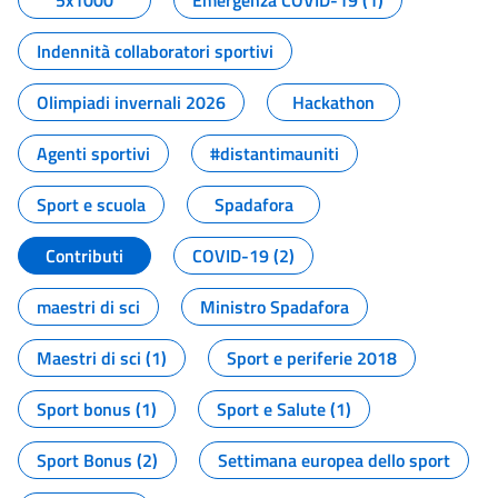
5x1000
Emergenza COVID-19 (1)
Indennità collaboratori sportivi
Olimpiadi invernali 2026
Hackathon
Agenti sportivi
#distantimauniti
Sport e scuola
Spadafora
Contributi
COVID-19 (2)
maestri di sci
Ministro Spadafora
Maestri di sci (1)
Sport e periferie 2018
Sport bonus (1)
Sport e Salute (1)
Sport Bonus (2)
Settimana europea dello sport