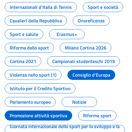
Internazionali d'Italia di Tennis
Sport e società
Cavalieri della Repubblica
Onoreficenze
Sport e salute
Erasmus+
Riforma dello sport
Milano Cortina 2026
Cortina 2021
Campionati studenteschi 2019
Violenza nello sport (1)
Consiglio d'Europa
Istituto per il Credito Sportivo
Parlamento europeo
Notizie
Promozione attività sportiva
Riforma sport
Giornata internazionale dello sport per lo sviluppo e la