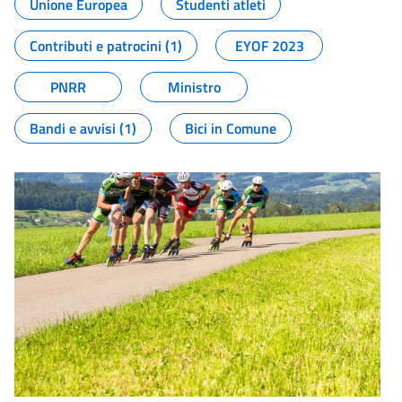
Unione Europea
Studenti atleti
Contributi e patrocini (1)
EYOF 2023
PNRR
Ministro
Bandi e avvisi (1)
Bici in Comune