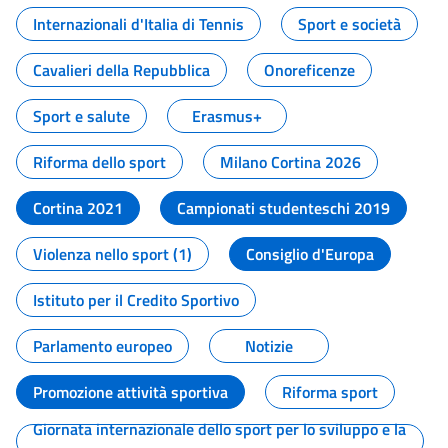
Internazionali d'Italia di Tennis
Sport e società
Cavalieri della Repubblica
Onoreficenze
Sport e salute
Erasmus+
Riforma dello sport
Milano Cortina 2026
Cortina 2021
Campionati studenteschi 2019
Violenza nello sport (1)
Consiglio d'Europa
Istituto per il Credito Sportivo
Parlamento europeo
Notizie
Promozione attività sportiva
Riforma sport
Giornata internazionale dello sport per lo sviluppo e la