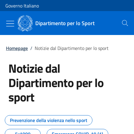
Vai al contenuto
Vai alla navigazione del sito
Governo Italiano
Dipartimento per lo Sport
Cerca
Homepage
/
Notizie dal Dipartimento per lo sport
Notizie dal
Dipartimento per lo
sport
Tutti i contenuti della pagina No
Prevenzione della violenza nello sport