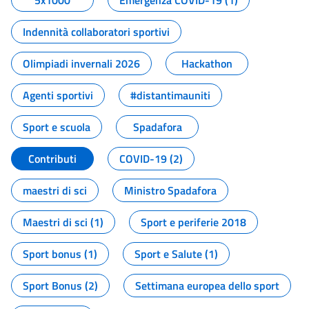
5x1000
Emergenza COVID-19 (1)
Indennità collaboratori sportivi
Olimpiadi invernali 2026
Hackathon
Agenti sportivi
#distantimauniti
Sport e scuola
Spadafora
Contributi
COVID-19 (2)
maestri di sci
Ministro Spadafora
Maestri di sci (1)
Sport e periferie 2018
Sport bonus (1)
Sport e Salute (1)
Sport Bonus (2)
Settimana europea dello sport