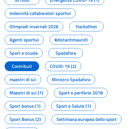
5x1000
Emergenza COVID-19 (1)
Indennità collaboratori sportivi
Olimpiadi invernali 2026
Hackathon
Agenti sportivi
#distantimauniti
Sport e scuola
Spadafora
Contributi
COVID-19 (2)
maestri di sci
Ministro Spadafora
Maestri di sci (1)
Sport e periferie 2018
Sport bonus (1)
Sport e Salute (1)
Sport Bonus (2)
Settimana europea dello sport