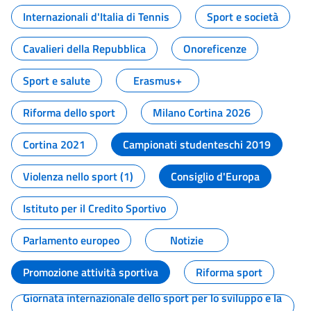
Internazionali d'Italia di Tennis
Sport e società
Cavalieri della Repubblica
Onoreficenze
Sport e salute
Erasmus+
Riforma dello sport
Milano Cortina 2026
Cortina 2021
Campionati studenteschi 2019
Violenza nello sport (1)
Consiglio d'Europa
Istituto per il Credito Sportivo
Parlamento europeo
Notizie
Promozione attività sportiva
Riforma sport
Giornata internazionale dello sport per lo sviluppo e la