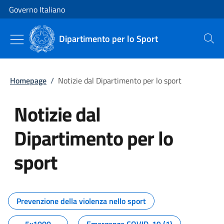
Vai al contenuto
Vai alla navigazione del sito
Governo Italiano
Dipartimento per lo Sport
Cerca
Homepage
/
Notizie dal Dipartimento per lo sport
Notizie dal
Dipartimento per lo
sport
Tutti i contenuti della pagina No
Prevenzione della violenza nello sport