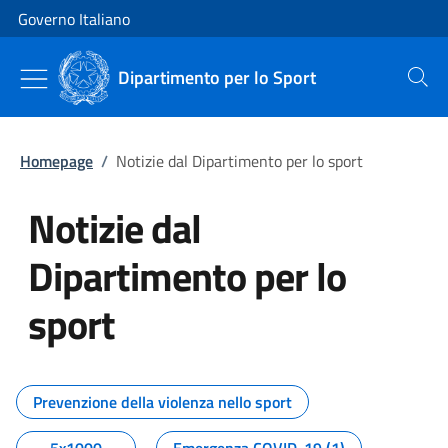
Vai al contenuto
Vai alla navigazione del sito
Governo Italiano
Dipartimento per lo Sport
Cerca
Homepage
/
Notizie dal Dipartimento per lo sport
Notizie dal
Dipartimento per lo
sport
Tutti i contenuti della pagina No
Prevenzione della violenza nello sport