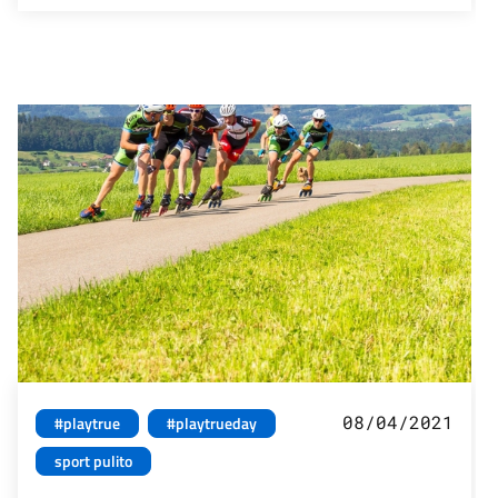
08/04/2021
#playtrue
#playtrueday
sport pulito