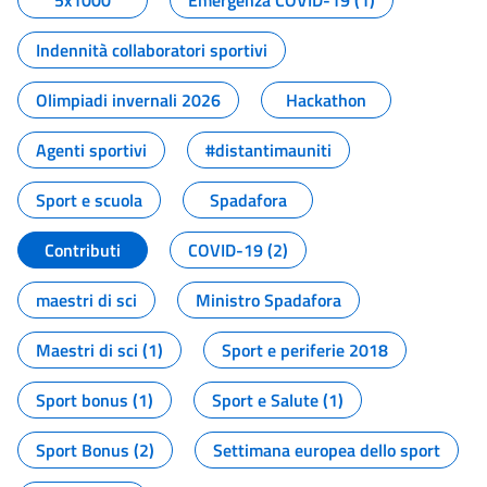
5x1000
Emergenza COVID-19 (1)
Indennità collaboratori sportivi
Olimpiadi invernali 2026
Hackathon
Agenti sportivi
#distantimauniti
Sport e scuola
Spadafora
Contributi
COVID-19 (2)
maestri di sci
Ministro Spadafora
Maestri di sci (1)
Sport e periferie 2018
Sport bonus (1)
Sport e Salute (1)
Sport Bonus (2)
Settimana europea dello sport