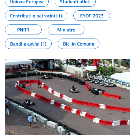
Unione Europea
Studenti atleti
Contributi e patrocini (1)
EYOF 2023
PNRR
Ministro
Bandi e avvisi (1)
Bici in Comune