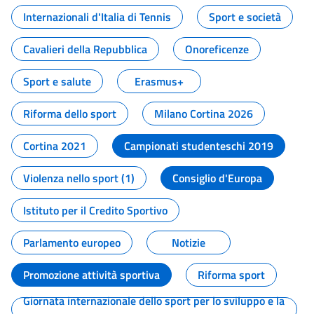
Internazionali d'Italia di Tennis
Sport e società
Cavalieri della Repubblica
Onoreficenze
Sport e salute
Erasmus+
Riforma dello sport
Milano Cortina 2026
Cortina 2021
Campionati studenteschi 2019
Violenza nello sport (1)
Consiglio d'Europa
Istituto per il Credito Sportivo
Parlamento europeo
Notizie
Promozione attività sportiva
Riforma sport
Giornata internazionale dello sport per lo sviluppo e la