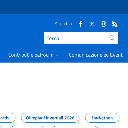
Seguici su:
Cerca
Contributi e patrocini
Comunicazione ed Eventi
t
ortivi
Olimpiadi invernali 2026
Hackathon