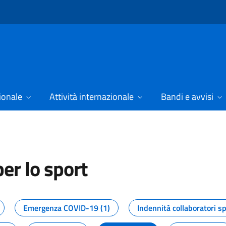
ionale
Attività internazionale
Bandi e avvisi
er lo sport
tizie dal Dipartimento per lo spor
Emergenza COVID-19 (1)
Indennità collaboratori sp