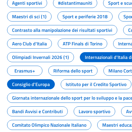
Agenti sportivi
#distantimauniti
Sport e scu
Maestri di sci (1)
Sport e periferie 2018
Spor
Contrasto alla manipolazione dei risultati sportivi
C
Aero Club d'Italia
ATP Finals di Torino
Interna
Olimpiadi Invernali 2026 (1)
Internazionali d'Italia d
Erasmus+
Riforma dello sport
Milano Cor
Consiglio d'Europa
Istituto per il Credito Sportivo
Giornata internazionale dello sport per lo sviluppo e la pac
Bandi Avvisi e Contributi
Lavoro sportivo
Av
Comitato Olimpico Nazionale Italiano
Maestri educa