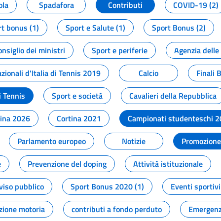
ola
Spadafora
Contributi
COVID-19 (2)
t bonus (1)
Sport e Salute (1)
Sport Bonus (2)
onsiglio dei ministri
Sport e periferie
Agenzia delle
zionali d'Italia di Tennis 2019
Calcio
Finali 
i Tennis
Sport e società
Cavalieri della Repubblica
tina 2026
Cortina 2021
Campionati studenteschi 
Parlamento europeo
Notizie
Promozione 
e
Prevenzione del doping
Attività istituzionale
viso pubblico
Sport Bonus 2020 (1)
Eventi sportivi
zione motoria
contributi a fondo perduto
Emergenz