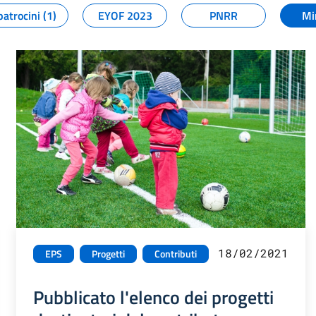
patrocini (1)
EYOF 2023
PNRR
Mi
18/02/2021
EPS
Progetti
Contributi
Pubblicato l'elenco dei progetti