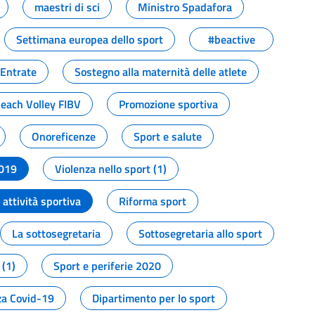
maestri di sci
Ministro Spadafora
Settimana europea dello sport
#beactive
 Entrate
Sostegno alla maternità delle atlete
Beach Volley FIBV
Promozione sportiva
Onoreficenze
Sport e salute
2019
Violenza nello sport (1)
attività sportiva
Riforma sport
La sottosegretaria
Sottosegretaria allo sport
 (1)
Sport e periferie 2020
a Covid-19
Dipartimento per lo sport