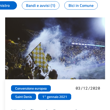
nistro
Bandi e avvisi (1)
Bici in Comune
03/12/2020
Convenzione europea
Saint Denis
1° gennaio 2021