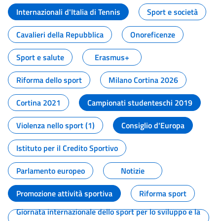
Internazionali d'Italia di Tennis
Sport e società
Cavalieri della Repubblica
Onoreficenze
Sport e salute
Erasmus+
Riforma dello sport
Milano Cortina 2026
Cortina 2021
Campionati studenteschi 2019
Violenza nello sport (1)
Consiglio d'Europa
Istituto per il Credito Sportivo
Parlamento europeo
Notizie
Promozione attività sportiva
Riforma sport
Giornata internazionale dello sport per lo sviluppo e la