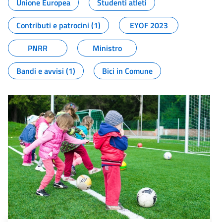
Unione Europea
Studenti atleti
Contributi e patrocini (1)
EYOF 2023
PNRR
Ministro
Bandi e avvisi (1)
Bici in Comune