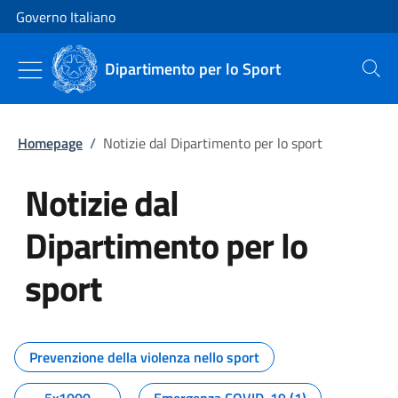
Vai al contenuto
Vai alla navigazione del sito
Governo Italiano
Dipartimento per lo Sport
Cerca
Homepage
/
Notizie dal Dipartimento per lo sport
Notizie dal
Dipartimento per lo
sport
Tutti i contenuti della pagina No
Prevenzione della violenza nello sport