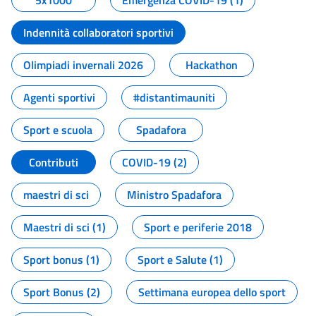
5x1000
Emergenza COVID-19 (1)
Indennità collaboratori sportivi
Olimpiadi invernali 2026
Hackathon
Agenti sportivi
#distantimauniti
Sport e scuola
Spadafora
Contributi
COVID-19 (2)
maestri di sci
Ministro Spadafora
Maestri di sci (1)
Sport e periferie 2018
Sport bonus (1)
Sport e Salute (1)
Sport Bonus (2)
Settimana europea dello sport