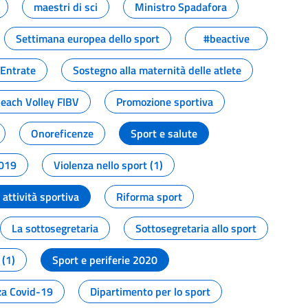
maestri di sci
Ministro Spadafora
Settimana europea dello sport
#beactive
 Entrate
Sostegno alla maternità delle atlete
Beach Volley FIBV
Promozione sportiva
Onoreficenze
Sport e salute
2019
Violenza nello sport (1)
attività sportiva
Riforma sport
La sottosegretaria
Sottosegretaria allo sport
 (1)
Sport e periferie 2020
a Covid-19
Dipartimento per lo sport