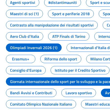
Agenti sportivi
#distantimauniti
Sport e scu
Maestri di sci (1)
Sport e periferie 2018
Spor
Contrasto alla manipolazione dei risultati sportivi
C
Aero Club d'Italia
ATP Finals di Torino
Interna
Olimpiadi Invernali 2026 (1)
Internazionali d'Italia d
Erasmus+
Riforma dello sport
Milano Cor
Consiglio d'Europa
Istituto per il Credito Sportivo
Giornata internazionale dello sport per lo sviluppo e la pac
Bandi Avvisi e Contributi
Lavoro sportivo
Av
Comitato Olimpico Nazionale Italiano
Maestri educa