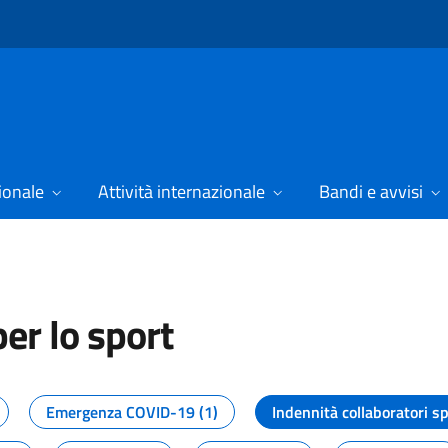
ionale
Attività internazionale
Bandi e avvisi
er lo sport
tizie dal Dipartimento per lo spor
Emergenza COVID-19 (1)
Indennità collaboratori sp