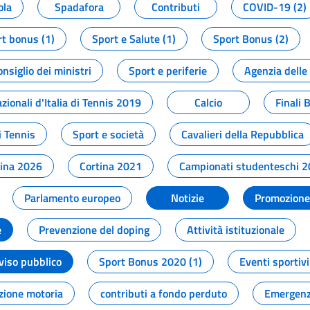
ola
Spadafora
Contributi
COVID-19 (2)
t bonus (1)
Sport e Salute (1)
Sport Bonus (2)
onsiglio dei ministri
Sport e periferie
Agenzia delle
zionali d'Italia di Tennis 2019
Calcio
Finali 
i Tennis
Sport e società
Cavalieri della Repubblica
tina 2026
Cortina 2021
Campionati studenteschi 
Parlamento europeo
Notizie
Promozione 
e
Prevenzione del doping
Attività istituzionale
viso pubblico
Sport Bonus 2020 (1)
Eventi sportivi
zione motoria
contributi a fondo perduto
Emergenz