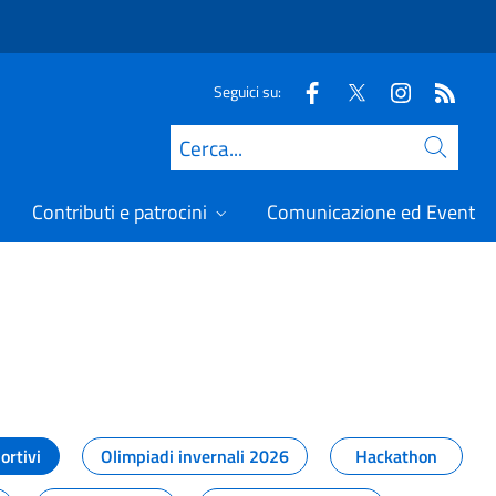
Seguici su:
Cerca
Contributi e patrocini
Comunicazione ed Eventi
t
ortivi
Olimpiadi invernali 2026
Hackathon