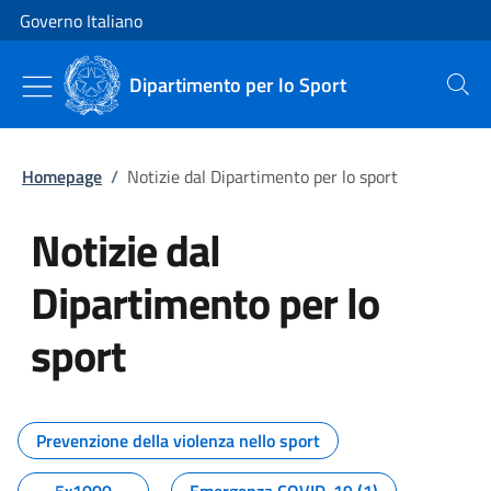
Vai al contenuto
Vai alla navigazione del sito
Governo Italiano
Dipartimento per lo Sport
Cerca
Homepage
/
Notizie dal Dipartimento per lo sport
Notizie dal
Dipartimento per lo
sport
Tutti i contenuti della pagina No
Prevenzione della violenza nello sport