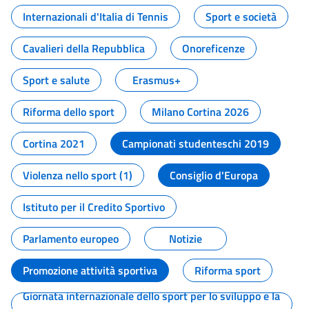
Internazionali d'Italia di Tennis
Sport e società
Cavalieri della Repubblica
Onoreficenze
Sport e salute
Erasmus+
Riforma dello sport
Milano Cortina 2026
Cortina 2021
Campionati studenteschi 2019
Violenza nello sport (1)
Consiglio d'Europa
Istituto per il Credito Sportivo
Parlamento europeo
Notizie
Promozione attività sportiva
Riforma sport
Giornata internazionale dello sport per lo sviluppo e la