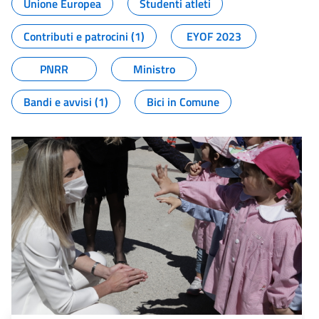
Unione Europea
Studenti atleti
Contributi e patrocini (1)
EYOF 2023
PNRR
Ministro
Bandi e avvisi (1)
Bici in Comune