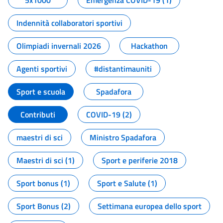
5x1000
Emergenza COVID-19 (1)
Indennità collaboratori sportivi
Olimpiadi invernali 2026
Hackathon
Agenti sportivi
#distantimauniti
Sport e scuola
Spadafora
Contributi
COVID-19 (2)
maestri di sci
Ministro Spadafora
Maestri di sci (1)
Sport e periferie 2018
Sport bonus (1)
Sport e Salute (1)
Sport Bonus (2)
Settimana europea dello sport