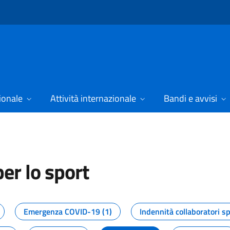
ionale
Attività internazionale
Bandi e avvisi
er lo sport
tizie dal Dipartimento per lo spor
Emergenza COVID-19 (1)
Indennità collaboratori sp