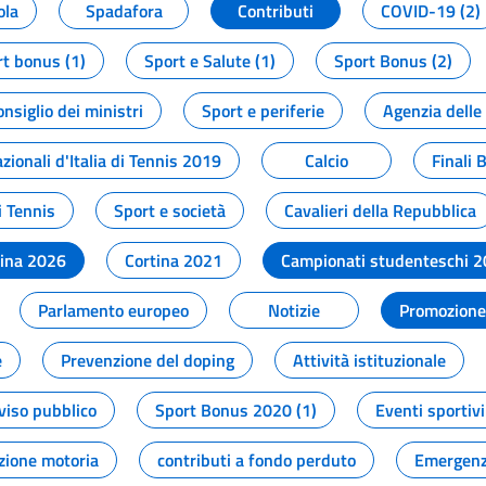
ola
Spadafora
Contributi
COVID-19 (2)
t bonus (1)
Sport e Salute (1)
Sport Bonus (2)
onsiglio dei ministri
Sport e periferie
Agenzia delle
zionali d'Italia di Tennis 2019
Calcio
Finali 
i Tennis
Sport e società
Cavalieri della Repubblica
tina 2026
Cortina 2021
Campionati studenteschi 
Parlamento europeo
Notizie
Promozione 
e
Prevenzione del doping
Attività istituzionale
viso pubblico
Sport Bonus 2020 (1)
Eventi sportivi
zione motoria
contributi a fondo perduto
Emergenz