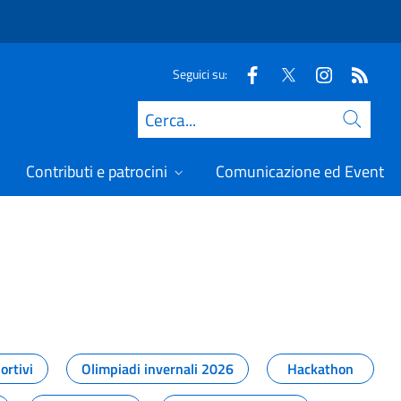
Seguici su:
Cerca
Contributi e patrocini
Comunicazione ed Eventi
t
ortivi
Olimpiadi invernali 2026
Hackathon