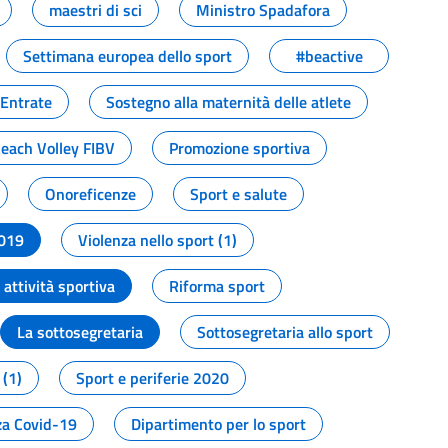
maestri di sci
Ministro Spadafora
Settimana europea dello sport
#beactive
 Entrate
Sostegno alla maternità delle atlete
Beach Volley FIBV
Promozione sportiva
Onoreficenze
Sport e salute
2019
Violenza nello sport (1)
attività sportiva
Riforma sport
La sottosegretaria
Sottosegretaria allo sport
 (1)
Sport e periferie 2020
a Covid-19
Dipartimento per lo sport