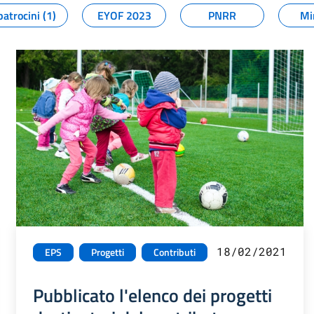
patrocini (1)
EYOF 2023
PNRR
Mi
18/02/2021
EPS
Progetti
Contributi
Pubblicato l'elenco dei progetti