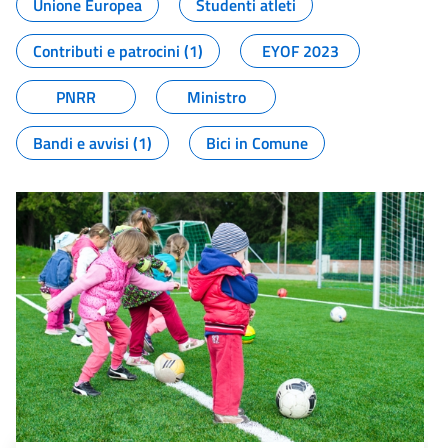
Unione Europea
Studenti atleti
Contributi e patrocini (1)
EYOF 2023
PNRR
Ministro
Bandi e avvisi (1)
Bici in Comune