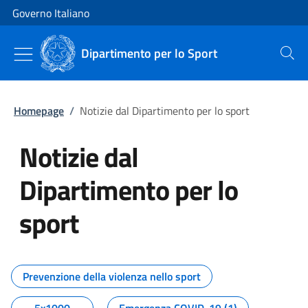
Vai al contenuto
Vai alla navigazione del sito
Governo Italiano
Dipartimento per lo Sport
Cerca
Homepage
/
Notizie dal Dipartimento per lo sport
Notizie dal
Dipartimento per lo
sport
Tutti i contenuti della pagina No
Prevenzione della violenza nello sport