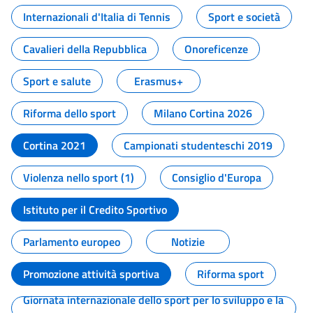
Internazionali d'Italia di Tennis
Sport e società
Cavalieri della Repubblica
Onoreficenze
Sport e salute
Erasmus+
Riforma dello sport
Milano Cortina 2026
Cortina 2021
Campionati studenteschi 2019
Violenza nello sport (1)
Consiglio d'Europa
Istituto per il Credito Sportivo
Parlamento europeo
Notizie
Promozione attività sportiva
Riforma sport
Giornata internazionale dello sport per lo sviluppo e la