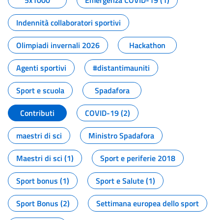
5x1000
Emergenza COVID-19 (1)
Indennità collaboratori sportivi
Olimpiadi invernali 2026
Hackathon
Agenti sportivi
#distantimauniti
Sport e scuola
Spadafora
Contributi
COVID-19 (2)
maestri di sci
Ministro Spadafora
Maestri di sci (1)
Sport e periferie 2018
Sport bonus (1)
Sport e Salute (1)
Sport Bonus (2)
Settimana europea dello sport