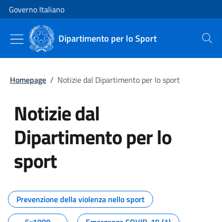
Vai al contenuto
Vai alla navigazione del sito
Governo Italiano
Dipartimento per lo Sport
Cerca
Homepage
/
Notizie dal Dipartimento per lo sport
Notizie dal
Dipartimento per lo
sport
Tutti i contenuti della pagina No
Prevenzione della violenza nello sport