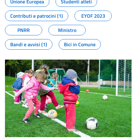
Unione Europea
Studenti atleti
Contributi e patrocini (1)
EYOF 2023
PNRR
Ministro
Bandi e avvisi (1)
Bici in Comune