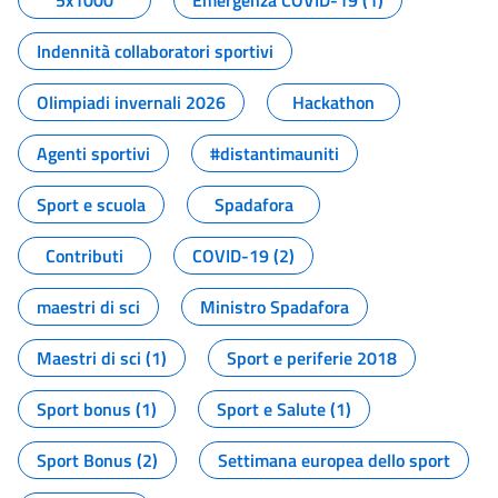
5x1000
Emergenza COVID-19 (1)
Indennità collaboratori sportivi
Olimpiadi invernali 2026
Hackathon
Agenti sportivi
#distantimauniti
Sport e scuola
Spadafora
Contributi
COVID-19 (2)
maestri di sci
Ministro Spadafora
Maestri di sci (1)
Sport e periferie 2018
Sport bonus (1)
Sport e Salute (1)
Sport Bonus (2)
Settimana europea dello sport