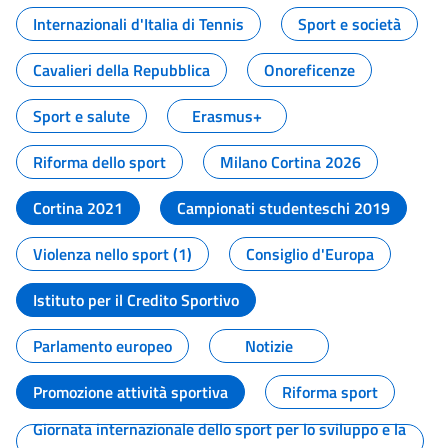
Internazionali d'Italia di Tennis
Sport e società
Cavalieri della Repubblica
Onoreficenze
Sport e salute
Erasmus+
Riforma dello sport
Milano Cortina 2026
Cortina 2021
Campionati studenteschi 2019
Violenza nello sport (1)
Consiglio d'Europa
Istituto per il Credito Sportivo
Parlamento europeo
Notizie
Promozione attività sportiva
Riforma sport
Giornata internazionale dello sport per lo sviluppo e la