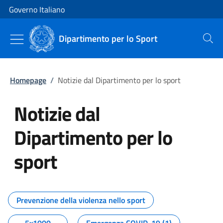
Vai al contenuto
Vai alla navigazione del sito
Governo Italiano
Dipartimento per lo Sport
Cerca
Homepage
/
Notizie dal Dipartimento per lo sport
Notizie dal
Dipartimento per lo
sport
Tutti i contenuti della pagina No
Prevenzione della violenza nello sport