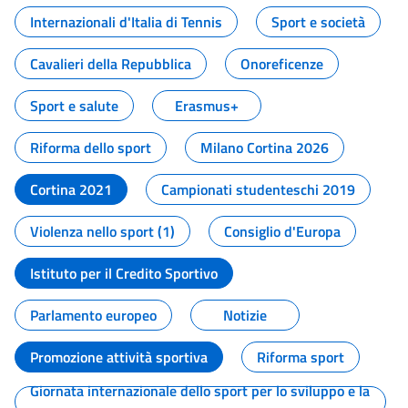
Internazionali d'Italia di Tennis
Sport e società
Cavalieri della Repubblica
Onoreficenze
Sport e salute
Erasmus+
Riforma dello sport
Milano Cortina 2026
Cortina 2021
Campionati studenteschi 2019
Violenza nello sport (1)
Consiglio d'Europa
Istituto per il Credito Sportivo
Parlamento europeo
Notizie
Promozione attività sportiva
Riforma sport
Giornata internazionale dello sport per lo sviluppo e la