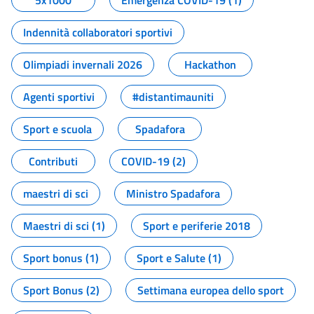
5x1000
Emergenza COVID-19 (1)
Indennità collaboratori sportivi
Olimpiadi invernali 2026
Hackathon
Agenti sportivi
#distantimauniti
Sport e scuola
Spadafora
Contributi
COVID-19 (2)
maestri di sci
Ministro Spadafora
Maestri di sci (1)
Sport e periferie 2018
Sport bonus (1)
Sport e Salute (1)
Sport Bonus (2)
Settimana europea dello sport