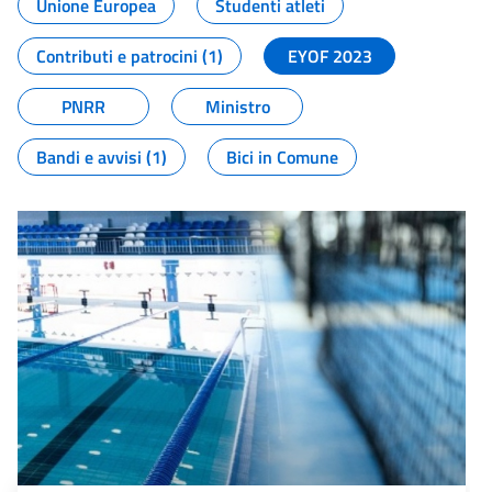
Unione Europea
Studenti atleti
Contributi e patrocini (1)
EYOF 2023
PNRR
Ministro
Bandi e avvisi (1)
Bici in Comune